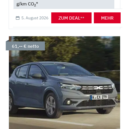
g/km CO
*
2
ZUM DEAL
MEHR
5. August 2026
**
61,-- € netto