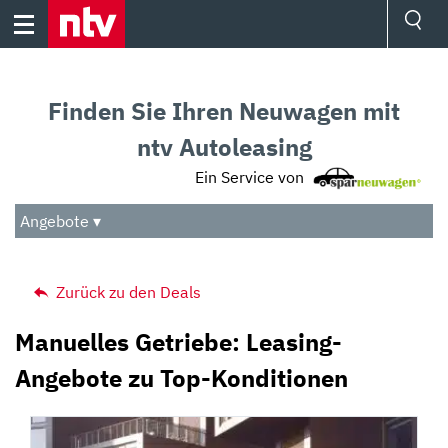
Skip
to
content
Ressorts
Sport
Finden Sie Ihren Neuwagen mit
Börse
Wetter
ntv Autoleasing
TV
Ein Service von
Video
Audio
Angebote ▾
Das Beste
Zurück zu den Deals
Manuelles Getriebe: Leasing-
Angebote zu Top-Konditionen