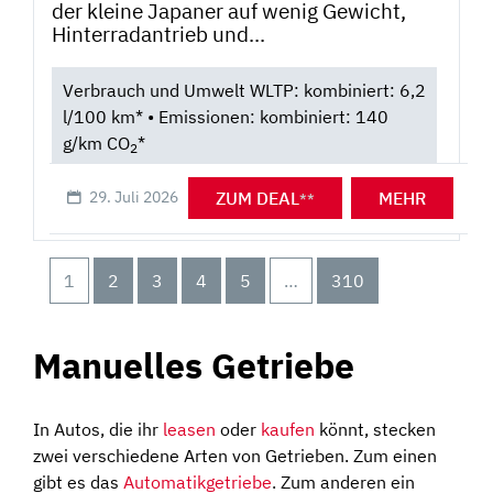
der kleine Japaner auf wenig Gewicht,
Hinterradantrieb und...
Verbrauch und Umwelt WLTP: kombiniert: 6,2
l/100 km* • Emissionen: kombiniert: 140
g/km CO
*
2
ZUM DEAL
MEHR
29. Juli 2026
**
1
2
3
4
5
…
310
Manuelles Getriebe
In Autos, die ihr
leasen
oder
kaufen
könnt, stecken
zwei verschiedene Arten von Getrieben. Zum einen
gibt es das
Automatikgetriebe
. Zum anderen ein