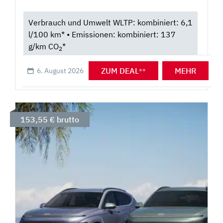
Verbrauch und Umwelt WLTP: kombiniert: 6,1
l/100 km* • Emissionen: kombiniert: 137
g/km CO
*
2
ZUM DEAL
MEHR
6. August 2026
**
153,55 € brutto