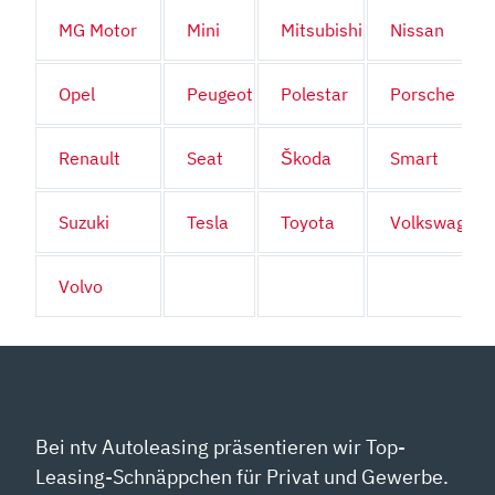
MG Motor
Mini
Mitsubishi
Nissan
Opel
Peugeot
Polestar
Porsche
Renault
Seat
Škoda
Smart
Suzuki
Tesla
Toyota
Volkswagen
Volvo
Bei ntv Autoleasing präsentieren wir Top-
Leasing-Schnäppchen für Privat und Gewerbe.