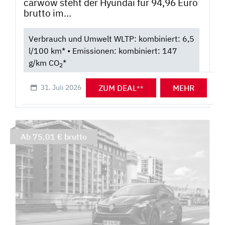
carwow steht der Hyundai für 94,96 Euro
brutto im...
Verbrauch und Umwelt WLTP: kombiniert: 6,5
l/100 km* • Emissionen: kombiniert: 147
g/km CO
*
2
ZUM DEAL
MEHR
31. Juli 2026
**
Ab 75,01 € brutto