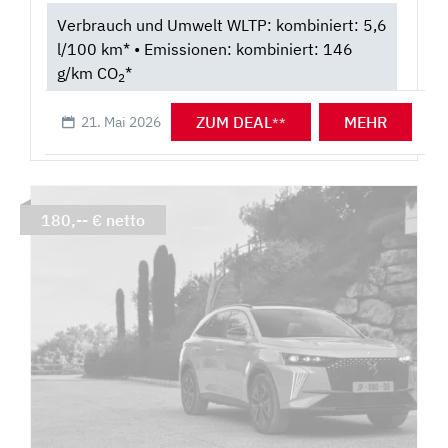
Verbrauch und Umwelt WLTP: kombiniert: 5,6
l/100 km* • Emissionen: kombiniert: 146
g/km CO
*
2
ZUM DEAL
MEHR
21. Mai 2026
**
180,-- € netto