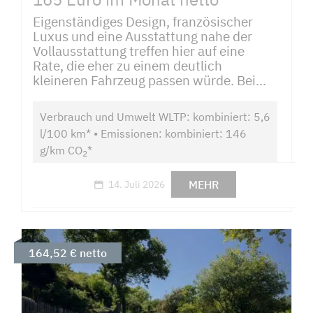
Eigenständiges Design, französischer
Luxus und eine Ausstattung nahe der
Vollausstattung treffen hier auf eine
Rate, die eher zu einem deutlich
kleineren Fahrzeug passen würde. Bei...
Verbrauch und Umwelt WLTP: kombiniert: 5,6
l/100 km* • Emissionen: kombiniert: 146
g/km CO
*
2
MEHR
14. Juli 2026
164,52 € netto