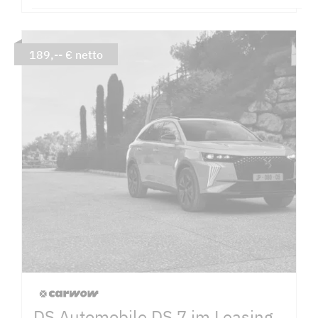
189,-- € netto
DS Automobile DS 7 im Leasing