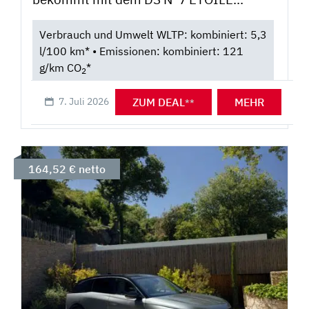
Verbrauch und Umwelt WLTP: kombiniert: 5,3
l/100 km* • Emissionen: kombiniert: 121
g/km CO
*
2
ZUM DEAL
MEHR
7. Juli 2026
**
164,52 € netto