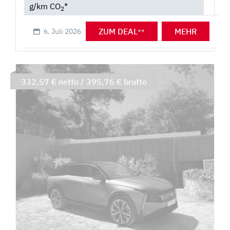
g/km CO
*
2
ZUM DEAL
MEHR
6. Juli 2026
**
332,57 € netto / 395,76 € brutto