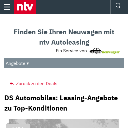
Skip
to
content
Ressorts
Sport
Finden Sie Ihren Neuwagen mit
Börse
Wetter
ntv Autoleasing
TV
Ein Service von
Video
Audio
Angebote ▾
Das Beste
Zurück zu den Deals
DS Automobiles: Leasing-Angebote
zu Top-Konditionen