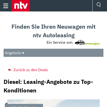
Skip
to
content
Ressorts
Sport
Finden Sie Ihren Neuwagen mit
Börse
Wetter
ntv Autoleasing
TV
Ein Service von
Video
Audio
Angebote ▾
Das Beste
Zurück zu den Deals
Diesel: Leasing-Angebote zu Top-
Konditionen