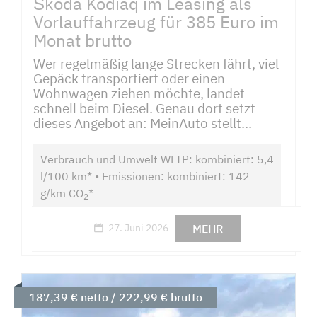
Škoda Kodiaq im Leasing als
Vorlauffahrzeug für 385 Euro im
Monat brutto
Wer regelmäßig lange Strecken fährt, viel
Gepäck transportiert oder einen
Wohnwagen ziehen möchte, landet
schnell beim Diesel. Genau dort setzt
dieses Angebot an: MeinAuto stellt...
Verbrauch und Umwelt WLTP: kombiniert: 5,4
l/100 km* • Emissionen: kombiniert: 142
g/km CO
*
2
MEHR
27. Juni 2026
187,39 € netto / 222,99 € brutto