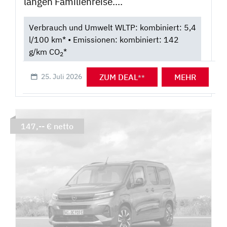
langen Familienreise....
Verbrauch und Umwelt WLTP: kombiniert: 5,4
l/100 km* • Emissionen: kombiniert: 142
g/km CO
*
2
ZUM DEAL
MEHR
25. Juli 2026
**
147,-- € netto