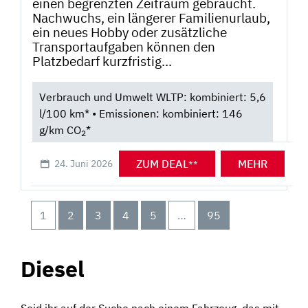
einen begrenzten Zeitraum gebraucht.
Nachwuchs, ein längerer Familienurlaub,
ein neues Hobby oder zusätzliche
Transportaufgaben können den
Platzbedarf kurzfristig...
Verbrauch und Umwelt WLTP: kombiniert: 5,6
l/100 km* • Emissionen: kombiniert: 146
g/km CO
*
2
ZUM DEAL
MEHR
24. Juni 2026
**
1
2
3
4
5
…
95
Diesel