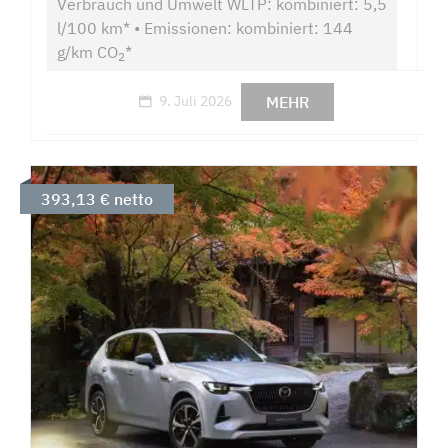
Verbrauch und Umwelt WLTP: kombiniert: 5,5
l/100 km* • Emissionen: kombiniert: 144
g/km CO
*
2
MEHR
9. Juli 2026
393,13 € netto