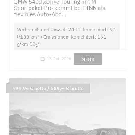
BMW 540d xDrive Touring mit M
Sportpaket Pro kommt bei FINN als
flexibles Auto-Abo...
Verbrauch und Umwelt WLTP: kombiniert: 6,1
l/100 km* • Emissionen: kombiniert: 161
g/km CO
*
2
MEHR
13. Juli 2026
494,96 € netto / 589,-- € brutto