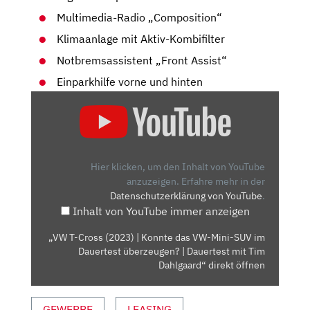
Multimedia-Radio „Composition“
Klimaanlage mit Aktiv-Kombifilter
Notbremsassistent „Front Assist“
Einparkhilfe vorne und hinten
„VW
T-
CROSS
(2023)
|
Hier klicken, um den Inhalt von YouTube
KONNTE
anzuzeigen.
Erfahre mehr in der
Datenschutzerklärung von YouTube
.
DAS
Inhalt von YouTube immer anzeigen
VW-
MINI-
„VW T-Cross (2023) | Konnte das VW-Mini-SUV im
SUV
Dauertest überzeugen? | Dauertest mit Tim
IM
Dahlgaard“ direkt öffnen
DAUERTEST
ÜBERZEUGEN?
GEWERBE
LEASING