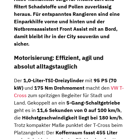
filtert Schadstoffe und Pollen zuverlässig
heraus. Für entspanntes Rangieren sind eine
Einparkhilfe vorne und hinten
und der
Notbremsassistent Front Assist
mit an Bord,
damit bleibt ihr in der City souverän und
sicher.
Motorisierung: Effizient, agil und
absolut alltagstauglich
Der
1,0-Liter-TSI-Dreizylinder
mit
95 PS (70
kW)
und
175 Nm Drehmoment
macht den
VW T-
Cross
zum spritzigen Begleiter für Stadt und
Land. Gekoppelt an ein
5-Gang-Schaltgetriebe
geht es in
11,6 Sekunden von 0 auf 100 km/h
,
die
Höchstgeschwindigkeit liegt bei 180 km/h
.
Trotz kompakter Maße punktet der T-Cross beim
Platzangebot: Der
Kofferraum fasst 455 Liter