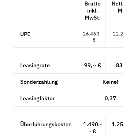
Brutto
Netto exkl
inkl.
MwSt.
MwSt.
UPE
26.460,-
22.235,-- 
- €
Leasingrate
99,-- €
83,19 €
Sonderzahlung
Keine!
Leasingfaktor
0,37
Überführungskosten
1.490,-
1.252,10 
- €