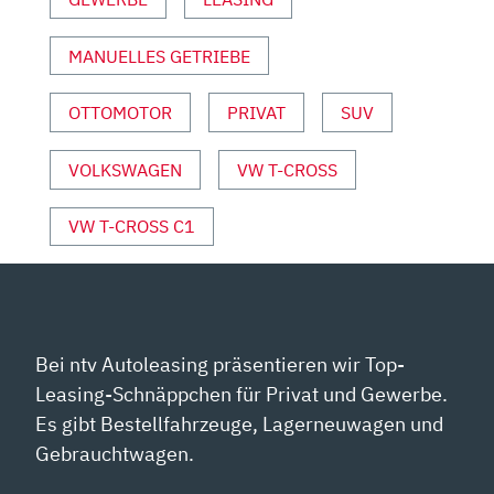
|
DAUERTEST
MANUELLES GETRIEBE
MIT
TIM
DAHLGAARD“
OTTOMOTOR
PRIVAT
SUV
VON
YOUTUBE
VOLKSWAGEN
VW T-CROSS
ANZEIGEN
VW T-CROSS C1
Bei ntv Autoleasing präsentieren wir Top-
Leasing-Schnäppchen für Privat und Gewerbe.
Es gibt Bestellfahrzeuge, Lagerneuwagen und
Gebrauchtwagen.