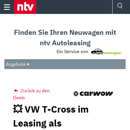
Skip
to
content
Ressorts
Sport
Finden Sie Ihren Neuwagen mit
Börse
Wetter
ntv Autoleasing
TV
Ein Service von
Video
Audio
Angebote ▾
Das Beste
Zurück zu den
Deals
💥 VW T-Cross im
Leasing als