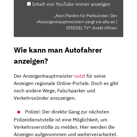
Inhalt von YouTube immer anzeigen
SIE
ALLE
„Kein Pardon für Parksünder: Der
AN
»Anzeigenhauptmeister« zeigt sie alle an |
|
SPIEGEL TV“ direkt öffnen
SPIEGEL
TV“
Wie kann man Autofahrer
VON
YOUTUBE
anzeigen?
ANZEIGEN
Der Anzeigenhauptmeister
nutzt
für seine
Anzeigen regionale Online-Portale. Doch es gibt
noch andere Wege, Falschparker und
Verkehrssünder anzuzeigen.
Polizei: Der direkte Gang zur nächsten
Polizeidienststelle ist eine Möglichkeit, um
Verkehrsverstöße zu melden. Hier werden die
Anzeigen aufgenommen und weiterverarbeitet.