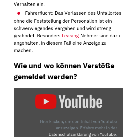
Verhalten ein.
Fahrerflucht: Das Verlassen des Unfallortes
ohne die Feststellung der Personalien ist ein
schwerwiegendes Vergehen und wird streng
geahndet. Besonders
Leasing
-Nehmer sind dazu
angehalten, in diesem Fall eine Anzeige zu
machen.
Wie und wo können Verstöße
gemeldet werden?
„KEIN
PARDON
FÜR
PARKSÜNDER:
DER
Hier klicken, um den Inhalt von YouTube
»ANZEIGENHAUPTMEISTER«
anzuzeigen.
Erfahre mehr in der
Datenschutzerklärung von YouTube
.
ZEIGT