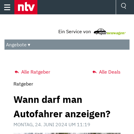
Skip
to
content
Ressorts
Sport
Ein Service von
Börse
Wetter
Angebote ▾
TV
Video
Audio
Das Beste
Alle Ratgeber
Alle Deals
Ratgeber
Wann darf man
Autofahrer anzeigen?
MONTAG, 24. JUNI 2024 UM 11:19