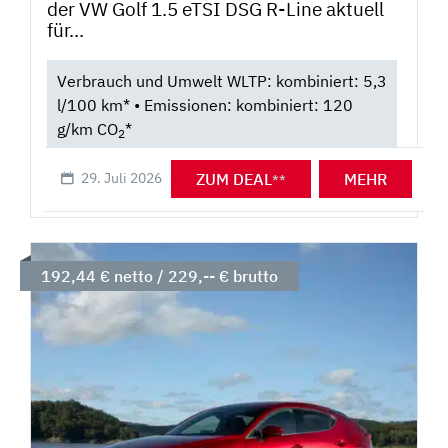
der VW Golf 1.5 eTSI DSG R-Line aktuell
für...
Verbrauch und Umwelt WLTP: kombiniert: 5,3
l/100 km* • Emissionen: kombiniert: 120
g/km CO
*
2
ZUM DEAL
MEHR
29. Juli 2026
**
192,44 € netto / 229,-- € brutto