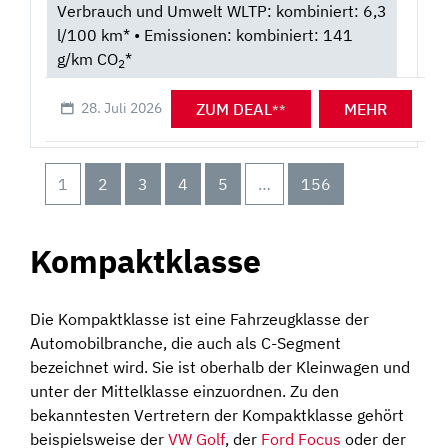
Verbrauch und Umwelt WLTP: kombiniert: 6,3
l/100 km* • Emissionen: kombiniert: 141
g/km CO
*
2
ZUM DEAL
MEHR
28. Juli 2026
**
1
2
3
4
5
…
156
Kompaktklasse
Die Kompaktklasse ist eine Fahrzeugklasse der
Automobilbranche, die auch als C-Segment
bezeichnet wird. Sie ist oberhalb der Kleinwagen und
unter der Mittelklasse einzuordnen. Zu den
bekanntesten Vertretern der Kompaktklasse gehört
beispielsweise der
VW Golf
, der
Ford Focus
oder der