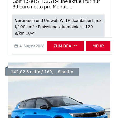
Golf 1.5 eTSI DSG R-Line aktuell für nur
89 Euro netto pro Monat....
Verbrauch und Umwelt WLTP: kombiniert: 5,3
l/100 km* • Emissionen: kombiniert: 120
g/km CO
*
2
ZUM DEAL
MEHR
4. August 2026
**
142,02 € netto / 169,-- € brutto