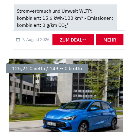
Stromverbrauch und Umwelt WLTP:
kombiniert: 15,6 kWh/100 km* • Emissionen:
kombiniert: 0 g/km CO
*
2
ZUM DEAL
MEHR
7. August 2026
**
125,21 € netto / 149,-- € brutto