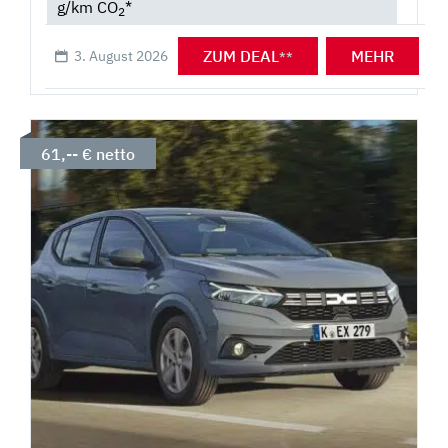
g/km CO
*
2
ZUM DEAL
MEHR
3. August 2026
**
61,-- € netto