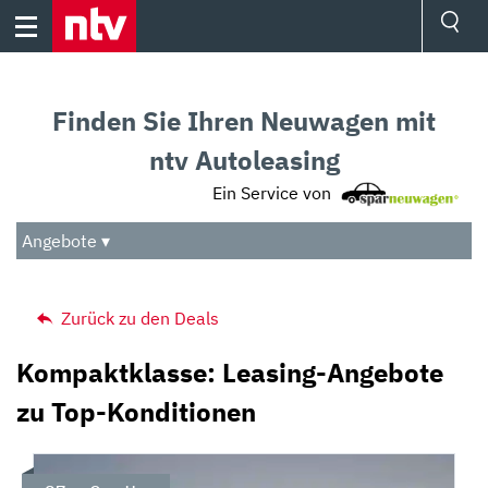
Skip
to
content
Ressorts
Sport
Finden Sie Ihren Neuwagen mit
Börse
Wetter
ntv Autoleasing
TV
Ein Service von
Video
Audio
Angebote ▾
Das Beste
Zurück zu den Deals
Kompaktklasse: Leasing-Angebote
zu Top-Konditionen