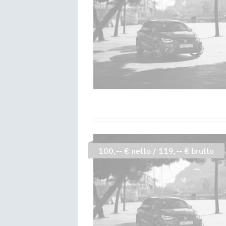
100,-- € netto / 119,-- € brutto