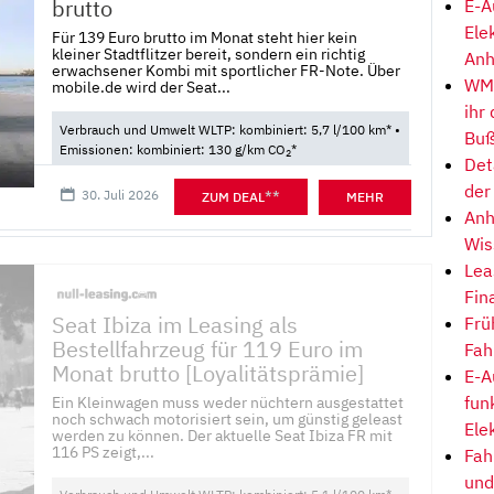
brutto
E-A
Ele
Für 139 Euro brutto im Monat steht hier kein
kleiner Stadtflitzer bereit, sondern ein richtig
Anh
erwachsener Kombi mit sportlicher FR-Note. Über
WM-
mobile.de wird der Seat...
ihr
Verbrauch und Umwelt WLTP: kombiniert: 5,7 l/100 km* •
Buß
Emissionen: kombiniert: 130 g/km CO
*
2
Det
der
30. Juli 2026
**
ZUM DEAL
MEHR
Anh
Wis
Lea
Fin
Seat Ibiza im Leasing als
Frü
Bestellfahrzeug für 119 Euro im
Fah
Monat brutto [Loyalitätsprämie]
E-A
fun
Ein Kleinwagen muss weder nüchtern ausgestattet
noch schwach motorisiert sein, um günstig geleast
Ele
werden zu können. Der aktuelle Seat Ibiza FR mit
116 PS zeigt,...
Fah
und