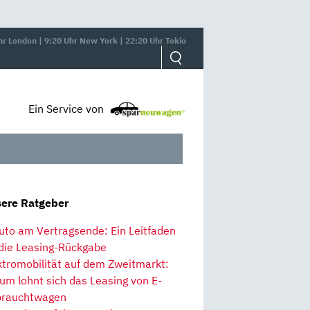
hr London | 9:20 Uhr New York | 22:20 Uhr Tokio
Ein Service von
ere Ratgeber
uto am Vertragsende: Ein Leitfaden
 die Leasing-Rückgabe
ktromobilität auf dem Zweitmarkt:
um lohnt sich das Leasing von E-
rauchtwagen