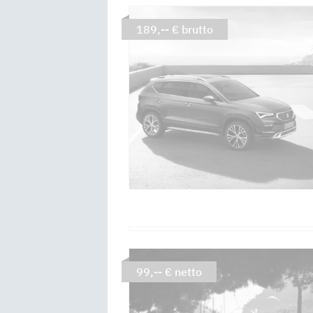
189,-- € brutto
99,-- € netto