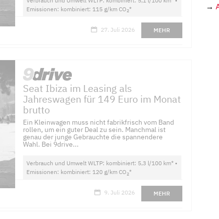
Verbrauch und Umwelt WLTP: kombiniert: 5,1 l/100 km* •
→
Emissionen: kombiniert: 115 g/km CO
*
2
27. Juli 2026
MEHR
Seat Ibiza im Leasing als
Jahreswagen für 149 Euro im Monat
brutto
Ein Kleinwagen muss nicht fabrikfrisch vom Band
rollen, um ein guter Deal zu sein. Manchmal ist
genau der junge Gebrauchte die spannendere
Wahl. Bei 9drive...
Verbrauch und Umwelt WLTP: kombiniert: 5,3 l/100 km* •
Emissionen: kombiniert: 120 g/km CO
*
2
9. Juli 2026
MEHR