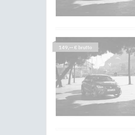
149,-- € brutto