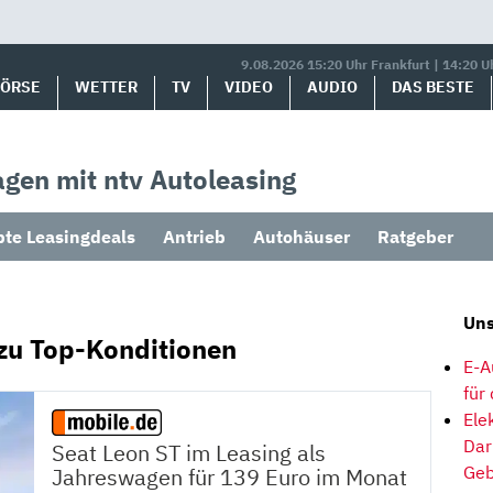
9.08.2026 15:20 Uhr Frankfurt | 14:20 U
BÖRSE
WETTER
TV
VIDEO
AUDIO
DAS BESTE
gen mit ntv Autoleasing
bte Leasingdeals
Antrieb
Autohäuser
Ratgeber
Uns
zu Top-Konditionen
E-A
für
Ele
Dar
Seat Leon ST im Leasing als
Geb
Jahreswagen für 139 Euro im Monat