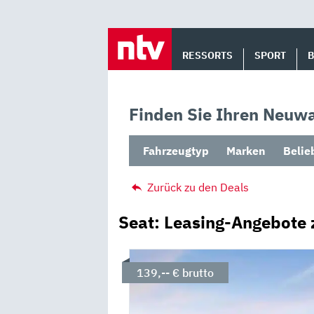
Skip
to
RESSORTS
SPORT
content
Finden Sie Ihren Neuwa
Fahrzeugtyp
Marken
Belie
Zurück zu den Deals
Seat: Leasing-Angebote 
139,-- € brutto