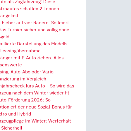
uto als Zugfahrzeug: Diese
ktroautos schaffen 2 Tonnen
ängelast
Fieber auf vier Rädern: So feiert
 das Turnier sicher und völlig ohne
geld
aillierte Darstellung des Modells
 Leasingübernahme
änger mit E-Auto ziehen: Alles
senswerte
sing, Auto-Abo oder Vario-
anzierung im Vergleich
hjahrscheck fürs Auto – So wird das
rzeug nach dem Winter wieder fit
uto-Förderung 2026: So
ktioniert der neue Sozial-Bonus für
ktro und Hybrid
rzeugpflege im Winter: Werterhalt
 Sicherheit