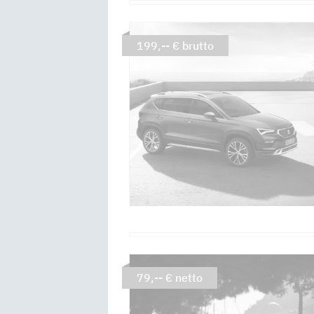
199,-- € brutto
79,-- € netto