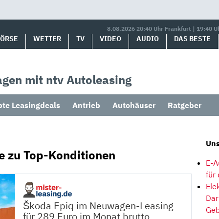
8.08.2026 20:40 Uhr Frankfurt | 19:40 U
BÖRSE
WETTER
TV
VIDEO
AUDIO
DAS BESTE
gen mit ntv Autoleasing
bte Leasingdeals
Antrieb
Autohäuser
Ratgeber
Uns
e zu Top-Konditionen
E-A
für
Ele
Dar
Škoda Epiq im Neuwagen-Leasing
Geb
für 289 Euro im Monat brutto