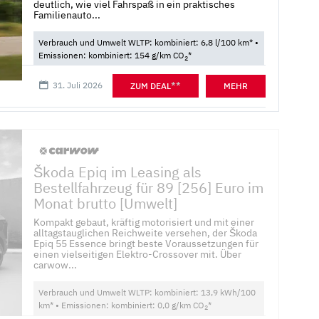
deutlich, wie viel Fahrspaß in ein praktisches
Familienauto...
Verbrauch und Umwelt WLTP: kombiniert: 6,8 l/100 km* •
Emissionen: kombiniert: 154 g/km CO
*
2
31. Juli 2026
**
ZUM DEAL
MEHR
Škoda Epiq im Leasing als
Bestellfahrzeug für 89 [256] Euro im
Monat brutto [Umwelt]
Kompakt gebaut, kräftig motorisiert und mit einer
alltagstauglichen Reichweite versehen, der Škoda
Epiq 55 Essence bringt beste Voraussetzungen für
einen vielseitigen Elektro-Crossover mit. Über
carwow...
Verbrauch und Umwelt WLTP: kombiniert: 13,9 kWh/100
km* • Emissionen: kombiniert: 0,0 g/km CO
*
2