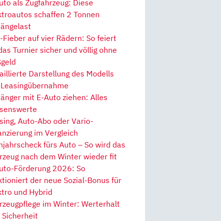
uto als Zugfahrzeug: Diese
ktroautos schaffen 2 Tonnen
ängelast
Fieber auf vier Rädern: So feiert
 das Turnier sicher und völlig ohne
geld
aillierte Darstellung des Modells
 Leasingübernahme
änger mit E-Auto ziehen: Alles
senswerte
sing, Auto-Abo oder Vario-
anzierung im Vergleich
hjahrscheck fürs Auto – So wird das
rzeug nach dem Winter wieder fit
uto-Förderung 2026: So
ktioniert der neue Sozial-Bonus für
ktro und Hybrid
rzeugpflege im Winter: Werterhalt
 Sicherheit