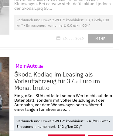
Kleinwagen. Bei carwow steht dafür aktuell jedoch
der Škoda Epiq 55...
Verbrauch und Umwelt WLTP: kombiniert: 13,9 kWh/100
km* • Emissionen: kombiniert: 0,0 g/km CO
*
2
26. Juli 2026
MEHR
Škoda Kodiaq im Leasing als
Vorlauffahrzeug für 375 Euro im
Monat brutto
Ein großes SUV entfaltet seinen Wert nicht auf dem
Datenblatt, sondern mit voller Beladung auf der
Autobahn, vor dem Wohnwagen oder während
einer langen Familienreise....
Verbrauch und Umwelt WLTP: kombiniert: 5,4 l/100 km* •
Emissionen: kombiniert: 142 g/km CO
*
2