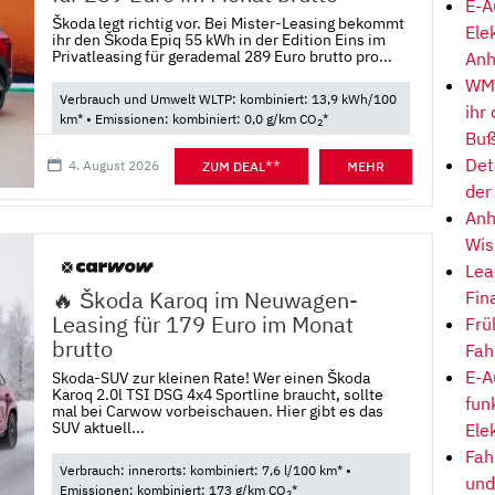
E-A
Škoda legt richtig vor. Bei Mister-Leasing bekommt
Ele
ihr den Škoda Epiq 55 kWh in der Edition Eins im
Privatleasing für gerademal 289 Euro brutto pro...
Anh
WM-
Verbrauch und Umwelt WLTP: kombiniert: 13,9 kWh/100
ihr
km* • Emissionen: kombiniert: 0,0 g/km CO
*
2
Buß
Det
4. August 2026
**
ZUM DEAL
MEHR
der
Anh
Wis
Lea
🔥 Škoda Karoq im Neuwagen-
Fin
Leasing für 179 Euro im Monat
Frü
brutto
Fah
E-A
Skoda-SUV zur kleinen Rate! Wer einen Škoda
Karoq 2.0l TSI DSG 4x4 Sportline braucht, sollte
fun
mal bei Carwow vorbeischauen. Hier gibt es das
SUV aktuell...
Ele
Fah
Verbrauch: innerorts: kombiniert: 7,6 l/100 km* •
und
Emissionen: kombiniert: 173 g/km CO
*
2