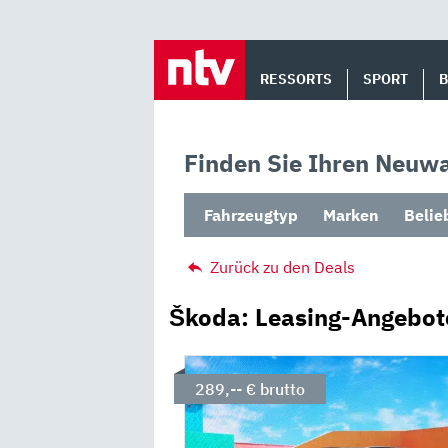
Skip
to
RESSORTS
SPORT
content
Finden Sie Ihren Neuwa
Fahrzeugtyp
Marken
Belie
Zurück zu den Deals
Škoda: Leasing-Angebot
289,-- € brutto