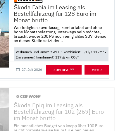
Škoda Fabia im Leasing als
Bestellfahrzeug für 128 Euro im
Monat brutto
Wer lediglich zuverlässig, komfortabel und ohne
hohe Monatsbelastung unterwegs sein möchte,
braucht weder 200 PS noch ein großes SUV. Genau
an dieser Stelle setzt der...
Verbrauch und Umwelt WLTP: kombiniert: 5,1 l/100 km* •
Emissionen: kombiniert: 117 g/km CO
*
2
27. Juli 2026
**
ZUM DEAL
MEHR
Škoda Epiq im Leasing als
Bestellfahrzeug für 102 [269] Euro
im Monat brutto
Ein monatliches Budget von knapp über 100 Euro
reicht normalerweise kaum für einen neuen