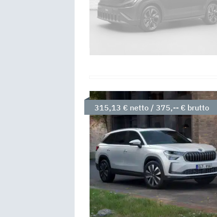
315,13 € netto / 375,-- € brutto