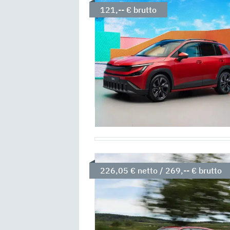
121,-- € brutto
226,05 € netto / 269,-- € brutto