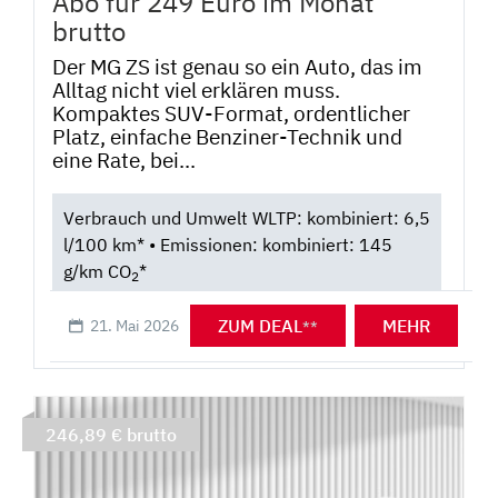
Abo für 249 Euro im Monat
brutto
Der MG ZS ist genau so ein Auto, das im
Alltag nicht viel erklären muss.
Kompaktes SUV-Format, ordentlicher
Platz, einfache Benziner-Technik und
eine Rate, bei...
Verbrauch und Umwelt WLTP: kombiniert: 6,5
l/100 km* • Emissionen: kombiniert: 145
g/km CO
*
2
ZUM DEAL
MEHR
21. Mai 2026
**
246,89 € brutto