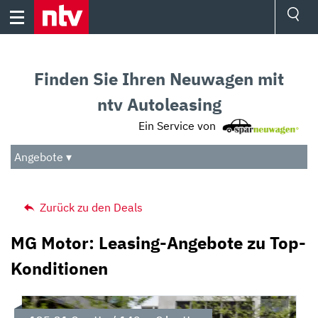
Skip
to
content
Ressorts
Sport
Finden Sie Ihren Neuwagen mit
Börse
Wetter
ntv Autoleasing
TV
Ein Service von
Video
Audio
Angebote ▾
Das Beste
Zurück zu den Deals
MG Motor: Leasing-Angebote zu Top-
Konditionen