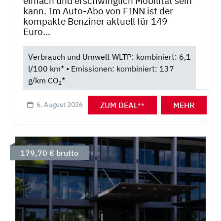
einfach und erschwinglich Mobilität sein
kann. Im Auto-Abo von FINN ist der
kompakte Benziner aktuell für 149
Euro...
Verbrauch und Umwelt WLTP: kombiniert: 6,1
l/100 km* • Emissionen: kombiniert: 137
g/km CO
*
2
ZUM DEAL
MEHR
6. August 2026
**
179,70 € brutto