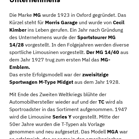
Die Marke
MG
wurde 1923 in Oxford gegründet. Das
Kürzel steht für
Morris Garage
und wurde von
Cecil
Kimber
ins Leben gerufen. Ein Jahr nach Gründung
des Unternehmens wurde der
Sportstourer MG
14/28
vorgestellt. In den Folgejahren werden diverse
sportliche Limousinen vorgestellt.
Der MG 14/40
aus
dem Jahr 1927 trug zum ersten Mal das
MG-
Emblem.
Das erste Erfolgsmodell war der
zweisitzige
Sportwagen M-Type Midget
aus dem Jahr 1928.
Mit Ende des Zweiten Weltkriegs blühte der
Automobilhersteller wieder auf und der
TC
wird als
Sportroadster in das Sortiment aufgenommen. 1947
wird die Limousine
Series Y
vorgestellt. Mitte der
50er Jahre wurden die T-Typen als Vorlage
genommen und neu aufgesetzt. Das Modell
MGA
war
so erfolgreich, das er sogar in den amerikanischen