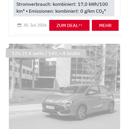
Stromverbrauch: kombiniert: 17,0 kWh/100
km* • Emissionen: kombiniert: 0 g/km CO
*
2
ZUM DEAL
MEHR
30. Juli 2026
**
125,21 € netto / 149,-- € brutto