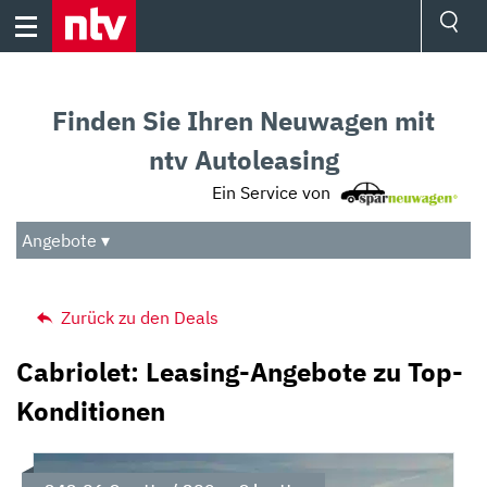
Skip
to
content
Ressorts
Sport
Finden Sie Ihren Neuwagen mit
Börse
Wetter
ntv Autoleasing
TV
Ein Service von
Video
Audio
Angebote ▾
Das Beste
Zurück zu den Deals
Cabriolet: Leasing-Angebote zu Top-
Konditionen