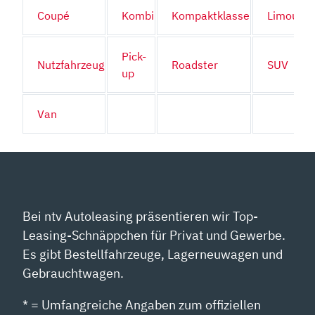
Coupé
Kombi
Kompaktklasse
Limousin
Pick-
Nutzfahrzeug
Roadster
SUV
up
Van
Bei ntv Autoleasing präsentieren wir Top-
Leasing-Schnäppchen für Privat und Gewerbe.
Es gibt Bestellfahrzeuge, Lagerneuwagen und
Gebrauchtwagen.
* = Umfangreiche Angaben zum offiziellen