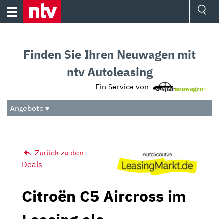
Skip
to
content
Ressorts
Sport
Finden Sie Ihren Neuwagen mit
Börse
Wetter
ntv Autoleasing
TV
Ein Service von
Video
Audio
Angebote ▾
Das Beste
Zurück zu den
Deals
Citroën C5 Aircross im