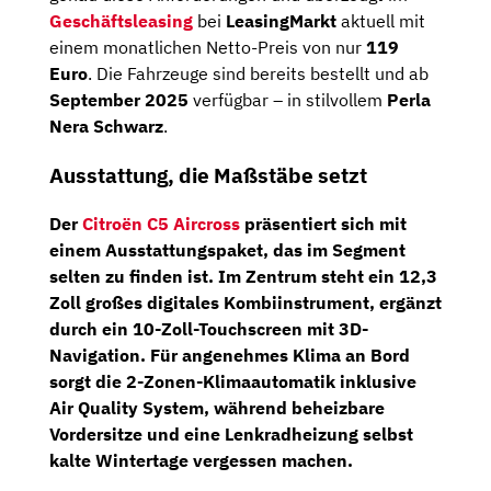
Geschäftsleasing
bei
LeasingMarkt
aktuell mit
einem monatlichen Netto-Preis von nur
119
Euro
. Die Fahrzeuge sind bereits bestellt und ab
September 2025
verfügbar – in stilvollem
Perla
Nera Schwarz
.
Ausstattung, die Maßstäbe setzt
Der
Citroën C5
Aircross
präsentiert sich mit
einem Ausstattungspaket, das im Segment
selten zu finden ist. Im Zentrum steht ein
12,3
Zoll großes digitales Kombiinstrument
, ergänzt
durch ein
10-Zoll-Touchscreen mit 3D-
Navigation
. Für angenehmes Klima an Bord
sorgt die
2-Zonen-Klimaautomatik inklusive
Air Quality System
, während
beheizbare
Vordersitze
und eine
Lenkradheizung
selbst
kalte Wintertage vergessen machen.