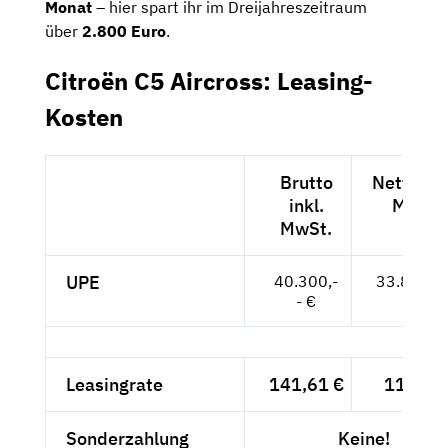
Monat
– hier spart ihr im Dreijahreszeitraum
über
2.800 Euro
.
Citroën C5 Aircross: Leasing-
Kosten
Brutto
Netto exk
inkl.
MwSt.
MwSt.
UPE
40.300,-
33.866,--
- €
Leasingrate
141,61 €
119,-- 
Sonderzahlung
Keine!