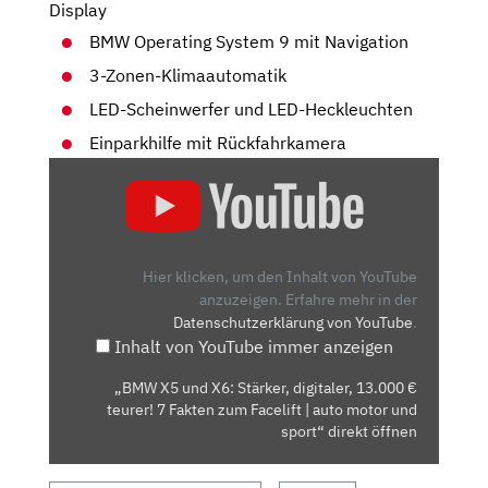
Display
BMW Operating System 9 mit Navigation
3-Zonen-Klimaautomatik
LED-Scheinwerfer und LED-Heckleuchten
Einparkhilfe mit Rückfahrkamera
„BMW
X5
UND
X6:
STÄRKER,
Hier klicken, um den Inhalt von YouTube
DIGITALER,
anzuzeigen.
Erfahre mehr in der
Datenschutzerklärung von YouTube
.
13.000
Inhalt von YouTube immer anzeigen
€
TEURER!
„BMW X5 und X6: Stärker, digitaler, 13.000 €
7
teurer! 7 Fakten zum Facelift | auto motor und
FAKTEN
sport“ direkt öffnen
ZUM
FACELIFT