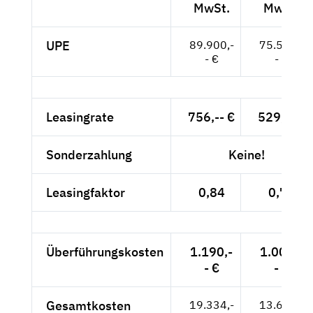
MwSt.
MwSt.
UPE
89.900,-
75.546,-
- €
- €
Leasingrate
756,-- €
529,-- €
Sonderzahlung
Keine!
Leasingfaktor
0,84
0,70
Überführungskosten
1.190,-
1.000,-
- €
- €
Gesamtkosten
19.334,-
13.696,-