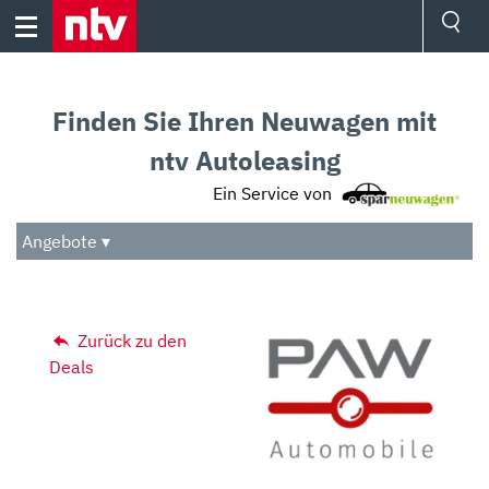
Skip
to
content
Ressorts
Sport
Finden Sie Ihren Neuwagen mit
Börse
Wetter
ntv Autoleasing
TV
Ein Service von
Video
Audio
Angebote ▾
Das Beste
Zurück zu den
Deals