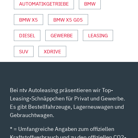
AUTOMATIKGETRIEBE
BMW
|
AUTO
BMW X5
BMW X5 G05
MOTOR
UND
SPORT“
DIESEL
GEWERBE
LEASING
VON
YOUTUBE
SUV
XDRIVE
ANZEIGEN
Bei ntv Autoleasing präsentieren wir Top-
Leasing-Schnäppchen für Privat und Gewerbe.
Es gibt Bestellfahrzeuge, Lagerneuwagen und
Gebrauchtwagen.
* = Umfangreiche Angaben zum offiziellen
Kraftstoffverbrauch und zu den offiziellen CO2-