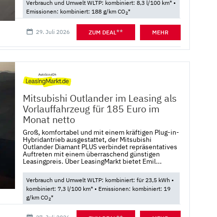
Verbrauch und Umwelt WLTP: kombiniert: 8,3 l/100 km* •
Emissionen: kombiniert: 188 g/km CO
*
2
29. Juli 2026
**
ZUM DEAL
MEHR
Mitsubishi Outlander im Leasing als
Vorlauffahrzeug für 185 Euro im
Monat netto
Groß, komfortabel und mit einem kräftigen Plug-in-
Hybridantrieb ausgestattet, der Mitsubishi
Outlander Diamant PLUS verbindet repräsentatives
Auftreten mit einem überraschend günstigen
Leasingpreis. Über LeasingMarkt bietet Emil...
Verbrauch und Umwelt WLTP: kombiniert: für 23,5 kWh •
kombiniert: 7,3 l/100 km* • Emissionen: kombiniert: 19
g/km CO
*
2