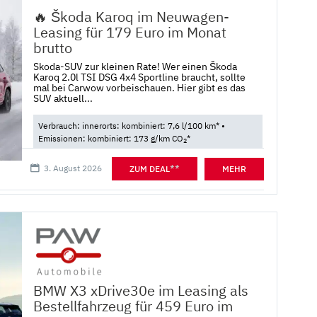
🔥 Škoda Karoq im Neuwagen-
Leasing für 179 Euro im Monat
brutto
Skoda-SUV zur kleinen Rate! Wer einen Škoda
Karoq 2.0l TSI DSG 4x4 Sportline braucht, sollte
mal bei Carwow vorbeischauen. Hier gibt es das
SUV aktuell...
Verbrauch: innerorts: kombiniert: 7,6 l/100 km* •
Emissionen: kombiniert: 173 g/km CO
*
2
3. August 2026
**
ZUM DEAL
MEHR
BMW X3 xDrive30e im Leasing als
Bestellfahrzeug für 459 Euro im