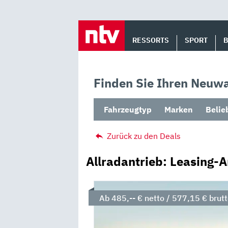
Skip
to
RESSORTS
SPORT
content
Finden Sie Ihren Neuwa
Fahrzeugtyp
Marken
Belie
Zurück zu den Deals
Allradantrieb: Leasing-
Ab 485,-- € netto / 577,15 € brut