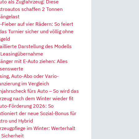
uto als Zugfahrzeug: Diese
ktroautos schaffen 2 Tonnen
ängelast
Fieber auf vier Rädern: So feiert
 das Turnier sicher und völlig ohne
geld
aillierte Darstellung des Modells
 Leasingübernahme
änger mit E-Auto ziehen: Alles
senswerte
sing, Auto-Abo oder Vario-
anzierung im Vergleich
hjahrscheck fürs Auto – So wird das
rzeug nach dem Winter wieder fit
uto-Förderung 2026: So
ktioniert der neue Sozial-Bonus für
ktro und Hybrid
rzeugpflege im Winter: Werterhalt
 Sicherheit