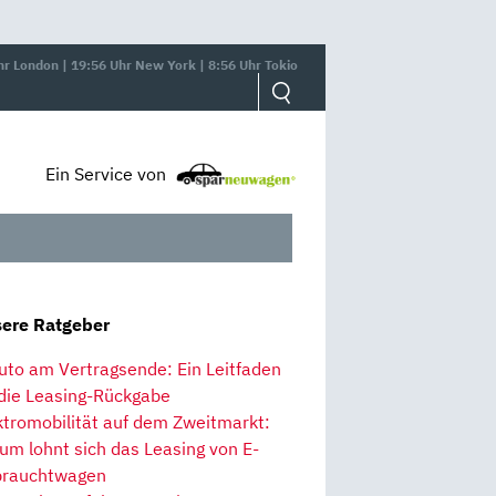
hr London | 19:56 Uhr New York | 8:56 Uhr Tokio
Ein Service von
ere Ratgeber
uto am Vertragsende: Ein Leitfaden
 die Leasing-Rückgabe
ktromobilität auf dem Zweitmarkt:
um lohnt sich das Leasing von E-
rauchtwagen