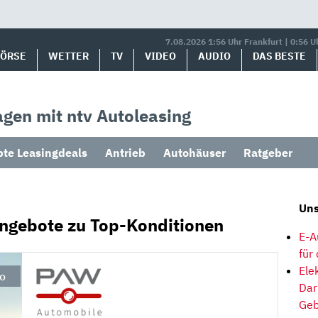
7.08.2026 1:56 Uhr Frankfurt | 0:56 U
BÖRSE
WETTER
TV
VIDEO
AUDIO
DAS BESTE
gen mit ntv Autoleasing
bte Leasingdeals
Antrieb
Autohäuser
Ratgeber
Uns
Angebote zu Top-Konditionen
E-A
für
Ele
to
Dar
Geb