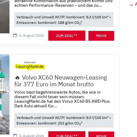
attraktive Kombination aus praktischem Kombi und
→
echten Performance-Reserven – und das zu...
Verbrauch und Umwelt WLTP: kombiniert: 8,3 l/100 km* •
Emissionen: kombiniert: 188 g/km CO
*
2
6. August 2026
**
ZUM DEAL
MEHR
🔥 Volvo XC60 Neuwagen-Leasing
für 377 Euro im Monat brutto
Volvo baut begehrenswerte Autos, die wie in
diesem Fall nicht teuer sein müssen.
LeasingMarkt.de hat den Volvo XC60 B5 AWD Plus
Dark Auto aktuell für...
Verbrauch und Umwelt WLTP: kombiniert: 8,9 l/100 km* •
Emissionen: kombiniert: 202 g/km CO
*
2
5. August 2026
**
ZUM DEAL
MEHR