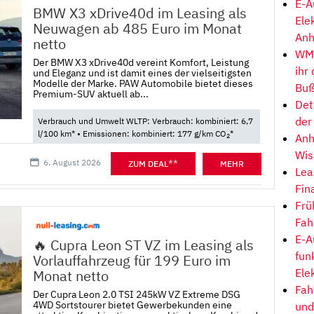
E-A
BMW X3 xDrive40d im Leasing als
Ele
Neuwagen ab 485 Euro im Monat
Anh
netto
WM-
Der BMW X3 xDrive40d vereint Komfort, Leistung
ihr
und Eleganz und ist damit eines der vielseitigsten
Modelle der Marke. PAW Automobile bietet dieses
Buß
Premium-SUV aktuell ab...
Det
der
Verbrauch und Umwelt WLTP: Verbrauch: kombiniert: 6,7
l/100 km* • Emissionen: kombiniert: 177 g/km CO
*
Anh
2
Wis
6. August 2026
**
ZUM DEAL
MEHR
Lea
Fin
Frü
Fah
E-A
🔥 Cupra Leon ST VZ im Leasing als
fun
Vorlauffahrzeug für 199 Euro im
Ele
Monat netto
Fah
Der Cupra Leon 2.0 TSI 245kW VZ Extreme DSG
4WD Sortstourer bietet Gewerbekunden eine
und