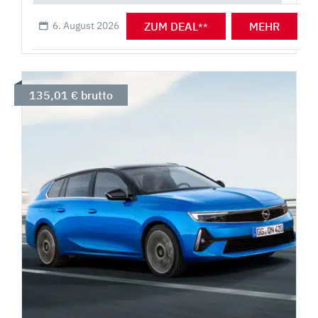
ZUM DEAL
MEHR
6. August 2026
**
135,01 € brutto