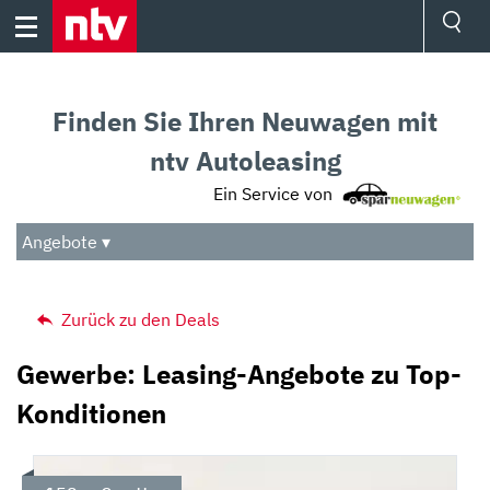
Skip
to
content
Ressorts
Sport
Finden Sie Ihren Neuwagen mit
Börse
Wetter
ntv Autoleasing
TV
Ein Service von
Video
Audio
Angebote ▾
Das Beste
Zurück zu den Deals
Gewerbe: Leasing-Angebote zu Top-
Konditionen