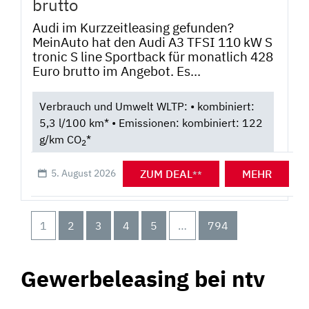
brutto
Audi im Kurzzeitleasing gefunden?
MeinAuto hat den Audi A3 TFSI 110 kW S
tronic S line Sportback für monatlich 428
Euro brutto im Angebot. Es...
Verbrauch und Umwelt WLTP: • kombiniert:
5,3 l/100 km* • Emissionen: kombiniert: 122
g/km CO
*
2
ZUM DEAL
MEHR
5. August 2026
**
1
2
3
4
5
…
794
Gewerbeleasing bei ntv