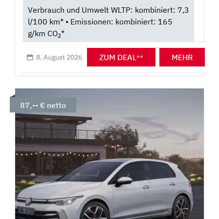
Verbrauch und Umwelt WLTP: kombiniert: 7,3
l/100 km* • Emissionen: kombiniert: 165
g/km CO
*
2
ZUM DEAL
MEHR
8. August 2026
**
87,-- € netto