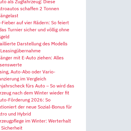
uto als Zugfahrzeug: Diese
ktroautos schaffen 2 Tonnen
ängelast
Fieber auf vier Rädern: So feiert
 das Turnier sicher und völlig ohne
geld
aillierte Darstellung des Modells
 Leasingübernahme
änger mit E-Auto ziehen: Alles
senswerte
sing, Auto-Abo oder Vario-
anzierung im Vergleich
hjahrscheck fürs Auto – So wird das
rzeug nach dem Winter wieder fit
uto-Förderung 2026: So
ktioniert der neue Sozial-Bonus für
ktro und Hybrid
rzeugpflege im Winter: Werterhalt
 Sicherheit