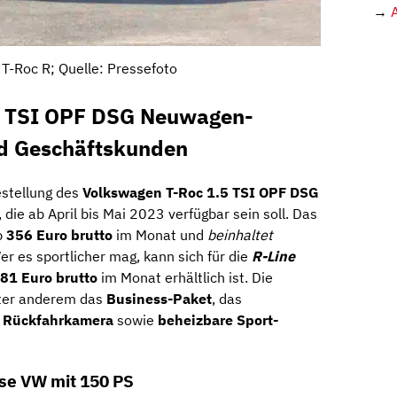
→
T-Roc R; Quelle: Pressefoto
5 TSI OPF DSG Neuwagen-
nd Geschäftskunden
estellung des
Volkswagen T-Roc 1.5 TSI OPF DSG
die ab April bis Mai 2023 verfügbar sein soll. Das
b
356 Euro brutto
im Monat und
beinhaltet
Wer es sportlicher mag, kann sich für die
R-Line
81 Euro brutto
im Monat erhältlich ist. Die
ter anderem das
Business-Paket
, das
e
Rückfahrkamera
sowie
beheizbare Sport-
e VW mit 150 PS