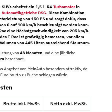
-SUVs arbeitet ein
1,5-l
–
R4-
Turbomotor
in
n-Automatikgetriebe DSG
. Diese Kombination
otorleistung von
150 PS
und sorgt dafür, dass
von 0 auf 100 km/h beschleunigt werden kann.
-Roc eine Höchstgeschwindigkeit von 205 km/h.
es T-Roc ist großzügig bemessen, vor allem
 Volumen von 445 Litern ausreichend Stauraum.
eistung von
48 Monaten
und eine jährliche
ern
berechnet.
das Angebot von MeinAuto besonders attraktiv, da
 Euro brutto zu Buche schlagen würde.
sten
Brutto inkl. MwSt.
Netto exkl. MwSt.