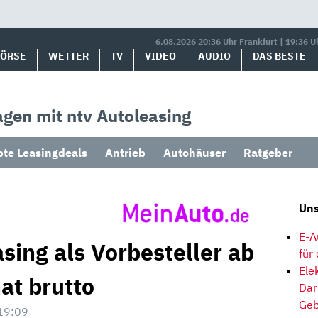
6.08.2026 20:36 Uhr Frankfurt | 19:36 U
BÖRSE
WETTER
TV
VIDEO
AUDIO
DAS BESTE
gen mit ntv Autoleasing
bte Leasingdeals
Antrieb
Autohäuser
Ratgeber
Uns
E-A
sing als Vorbesteller ab
für
Ele
at brutto
Dar
Geb
19:09