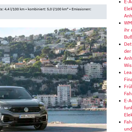
E-A
Ele
ts: 4,4 l/100 km • kombiniert: 5,0 l/100 km* • Emissionen:
Anh
WM-
ihr
Buß
Det
der
Anh
Wis
Lea
Fin
Frü
Fah
E-A
fun
Ele
Fah
und