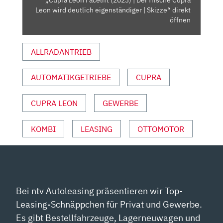
„Cupra Leon Facelift (2023) | Der frische Cupra
WIRD
Leon wird deutlich eigenständiger | Skizze“ direkt
DEUTLICH
öffnen
EIGENSTÄNDIGER
|
ALLRADANTRIEB
SKIZZE“
VON
AUTOMATIKGETRIEBE
CUPRA
YOUTUBE
ANZEIGEN
CUPRA LEON
GEWERBE
KOMBI
LEASING
OTTOMOTOR
Bei ntv Autoleasing präsentieren wir Top-
Leasing-Schnäppchen für Privat und Gewerbe.
Es gibt Bestellfahrzeuge, Lagerneuwagen und