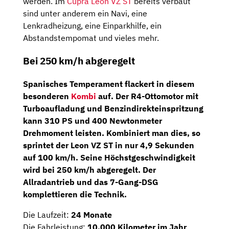
werden. Im
Cupra Leon VZ ST
bereits verbaut
sind unter anderem ein Navi, eine
Lenkradheizung, eine Einparkhilfe, ein
Abstandstempomat und vieles mehr.
Bei 250 km/h abgeregelt
Spanisches Temperament flackert in diesem
besonderen
Kombi
auf. Der
R4-Ottomotor
mit
Turboaufladung und Benzindirekteinspritzung
kann
310 PS
und 400 Newtonmeter
Drehmoment leisten. Kombiniert man dies, so
sprintet der Leon VZ ST in nur 4,9 Sekunden
auf 100 km/h. Seine Höchstgeschwindigkeit
wird bei 250 km/h abgeregelt. Der
Allradantrieb
und das
7-Gang-DSG
komplettieren die Technik.
Die Laufzeit:
24 Monate
Die Fahrleistung:
10.000 Kilometer im Jahr