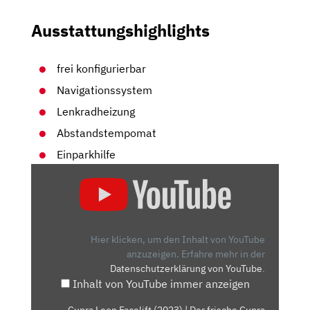
Ausstattungshighlights
frei konfigurierbar
Navigationssystem
Lenkradheizung
Abstandstempomat
Einparkhilfe
„CUPRA
LEON
FACELIFT
(2023)
|
Hier klicken, um den Inhalt von YouTube
DER
anzuzeigen.
Erfahre mehr in der
Datenschutzerklärung von YouTube
.
FRISCHE
Inhalt von YouTube immer anzeigen
CUPRA
LEON