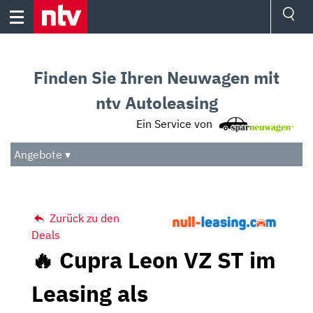
Skip
to
content
Ressorts
Sport
Finden Sie Ihren Neuwagen mit
Börse
Wetter
ntv Autoleasing
TV
Ein Service von
Video
Audio
Angebote ▾
Das Beste
Zurück zu den
Deals
🔥 Cupra Leon VZ ST im
Leasing als