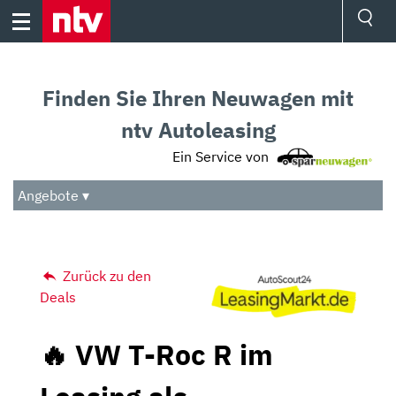
Skip
to
content
Ressorts
Sport
Finden Sie Ihren Neuwagen mit
Börse
Wetter
ntv Autoleasing
TV
Ein Service von
Video
Audio
Angebote ▾
Das Beste
Zurück zu den
Deals
🔥 VW T-Roc R im