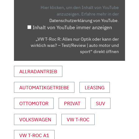
ALLES
Hier klicken, um den Inhalt von YouTube
NUR
anzuzeigen.
Erfahre mehr in der
Datenschutzerklärung von YouTube
.
OPTIK
Inhalt von YouTube immer anzeigen
ODER
KANN
„VW T-Roc R: Alles nur Optik oder kann der
DER
wirklich was? – Test/Review | auto motor und
WIRKLICH
sport“ direkt öffnen
WAS?
–
ALLRADANTRIEB
TEST/REVIEW
|
AUTOMATIKGETRIEBE
LEASING
AUTO
MOTOR
UND
OTTOMOTOR
PRIVAT
SUV
SPORT“
VON
VOLKSWAGEN
VW T-ROC
YOUTUBE
ANZEIGEN
VW T-ROC A1