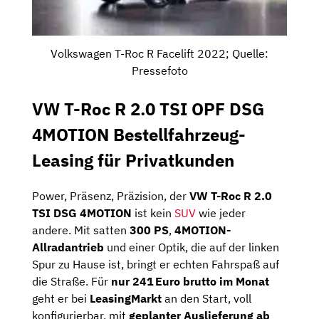
Volkswagen T-Roc R Facelift 2022; Quelle:
Pressefoto
VW T-Roc R 2.0 TSI OPF DSG
4MOTION Bestellfahrzeug-
Leasing für Privatkunden
Power, Präsenz, Präzision, der
VW T-Roc R 2.0
TSI DSG 4MOTION
ist kein
SUV
wie jeder
andere. Mit satten
300 PS
,
4MOTION-
Allradantrieb
und einer Optik, die auf der linken
Spur zu Hause ist, bringt er echten Fahrspaß auf
die Straße. Für
nur 241 Euro brutto im Monat
geht er bei
LeasingMarkt
an den Start, voll
konfigurierbar, mit
geplanter Auslieferung ab