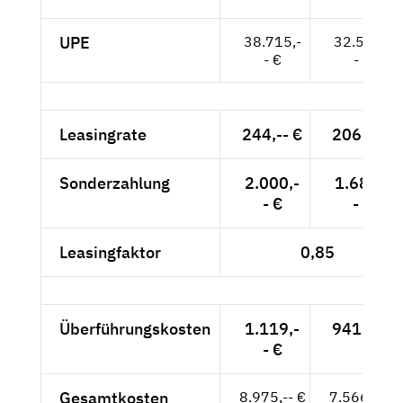
UPE
38.715,-
32.534,-
- €
- €
Leasingrate
244,-- €
206,-- €
Sonderzahlung
2.000,-
1.681,-
- €
- €
Leasingfaktor
0,85
Überführungskosten
1.119,-
941,-- €
- €
Gesamtkosten
8.975,-- €
7.566,-- €