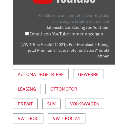
ROC
FACELIFT
(2021):
Hier klicken, um den Inhalt von YouTube
ERST
anzuzeigen.
Erfahre mehr in der
Datenschutzerklärung von YouTube
.
HARTPLASTIK-
Inhalt von YouTube immer anzeigen
KÖNIG,
JETZT
„VW T-Roc Facelift (2021): Erst Hartplastik-König,
PREMIUM?
jetzt Premium? | auto motor und sport“ direkt
|
öffnen
AUTO
MOTOR
AUTOMATIKGETRIEBE
GEWERBE
UND
SPORT“
LEASING
OTTOMOTOR
VON
YOUTUBE
ANZEIGEN
PRIVAT
SUV
VOLKSWAGEN
VW T-ROC
VW T-ROC A1