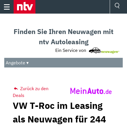
Skip
to
content
Ressorts
Sport
Finden Sie Ihren Neuwagen mit
Börse
Wetter
ntv Autoleasing
TV
Ein Service von
Video
Audio
Angebote ▾
Das Beste
Zurück zu den
Deals
VW T-Roc im Leasing
als Neuwagen für 244