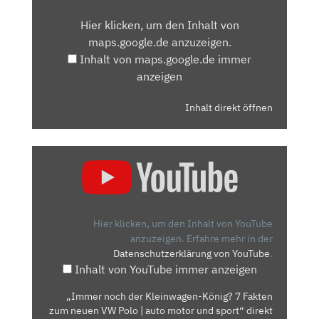
VON
Hier klicken, um den Inhalt von
MAPS.GOOGLE.DE
maps.google.de anzuzeigen.
ANZEIGEN
Inhalt von maps.google.de immer
anzeigen
Inhalt direkt öffnen
„IMMER
NOCH
DER
KLEINWAGEN-
KÖNIG?
Hier klicken, um den Inhalt von YouTube
7
anzuzeigen.
Erfahre mehr in der
Datenschutzerklärung von YouTube
.
FAKTEN
Inhalt von YouTube immer anzeigen
ZUM
NEUEN
„Immer noch der Kleinwagen-König? 7 Fakten
VW
zum neuen VW Polo | auto motor und sport“ direkt