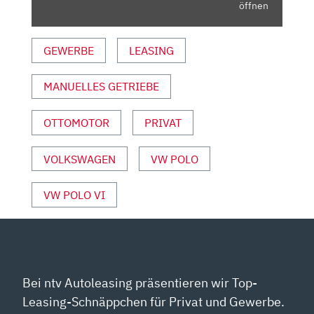
POLO
öffnen
|
AUTO
GEWERBE
LEASING
MOTOR
UND
MANUELLES GETRIEBE
SPORT“
VON
YOUTUBE
OTTOMOTOR
PRIVAT
ANZEIGEN
VOLKSWAGEN
VW POLO
VW POLO VI
Bei ntv Autoleasing präsentieren wir Top-
Leasing-Schnäppchen für Privat und Gewerbe.