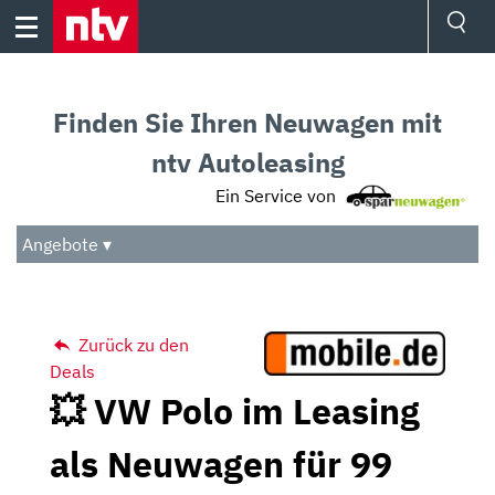
Skip
to
content
Ressorts
Sport
Finden Sie Ihren Neuwagen mit
Börse
Wetter
ntv Autoleasing
TV
Ein Service von
Video
Audio
Angebote ▾
Das Beste
Zurück zu den
Deals
💥 VW Polo im Leasing
als Neuwagen für 99