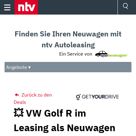
Skip
to
content
Ressorts
Sport
Finden Sie Ihren Neuwagen mit
Börse
Wetter
ntv Autoleasing
TV
Ein Service von
Video
Audio
Angebote ▾
Das Beste
Zurück zu den
Deals
💥 VW Golf R im
Leasing als Neuwagen