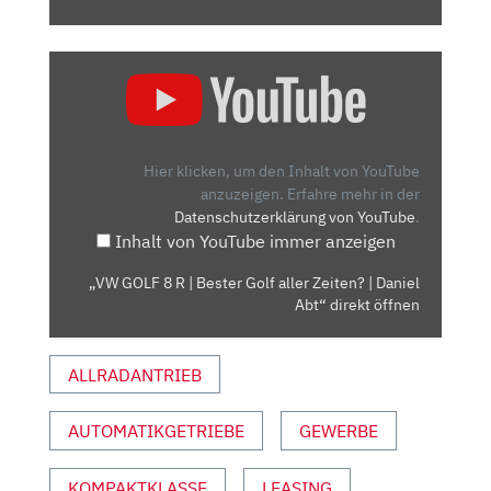
„VW
GOLF
8
R
|
Hier klicken, um den Inhalt von YouTube
BESTER
anzuzeigen.
Erfahre mehr in der
Datenschutzerklärung von YouTube
.
GOLF
Inhalt von YouTube immer anzeigen
ALLER
ZEITEN?
„VW GOLF 8 R | Bester Golf aller Zeiten? | Daniel
|
Abt“ direkt öffnen
DANIEL
ABT“
ALLRADANTRIEB
VON
YOUTUBE
ANZEIGEN
AUTOMATIKGETRIEBE
GEWERBE
KOMPAKTKLASSE
LEASING