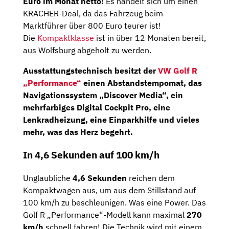
Euro im Monat netto
! Es handelt sich um einen
KRACHER-Deal, da das Fahrzeug beim
Marktführer über 800 Euro teurer ist!
Die
Kompaktklasse
ist in über 12 Monaten bereit,
aus Wolfsburg abgeholt zu werden.
Ausstattungstechnisch besitzt der
VW Golf R
„Performance“
einen Abstandstempomat, das
Navigationssystem „Discover Media“, ein
mehrfarbiges Digital Cockpit Pro, eine
Lenkradheizung, eine Einparkhilfe und vieles
mehr, was das Herz begehrt.
In 4,6 Sekunden auf 100 km/h
Unglaubliche
4,6 Sekunden
reichen dem
Kompaktwagen aus, um aus dem Stillstand auf
100 km/h zu beschleunigen. Was eine Power. Das
Golf R „Performance“-Modell kann maximal
270
km/h
schnell fahren! Die Technik wird mit einem