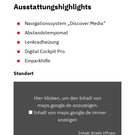
Ausstattungshighlights
Navigationssystem „Discover Media“
Abstandstempomat
Lenkradheizung
Digital Cockpit Pro
Einparkhilfe
Standort
INHALT
VON
Hier klicken, um den Inhalt von
MAPS.GOOGLE.DE
maps.google.de anzuzeigen.
ANZEIGEN
Inhalt von maps.google.de immer
anzeigen
Inhalt direkt öffnen