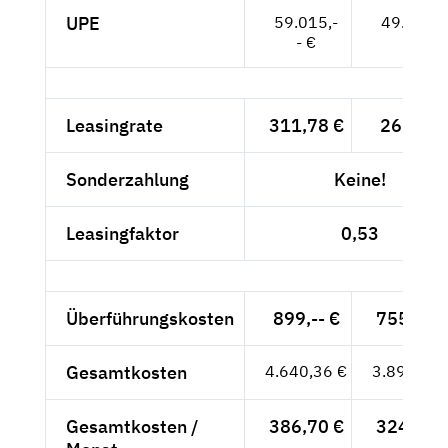
UPE
59.015,-
49.592,-
- €
- €
Leasingrate
311,78 €
262,-- €
Sonderzahlung
Keine!
Leasingfaktor
0,53
Überführungskosten
899,-- €
755,46 
Gesamtkosten
4.640,36 €
3.899,46 
Gesamtkosten /
386,70 €
324,96 