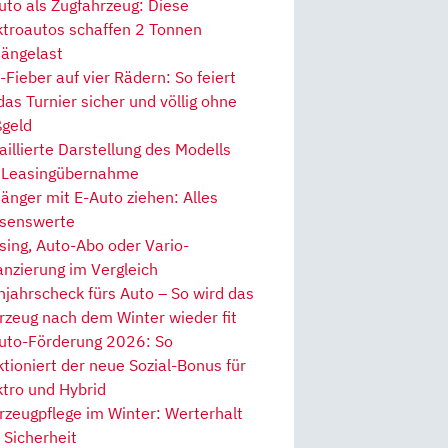
uto als Zugfahrzeug: Diese
ktroautos schaffen 2 Tonnen
ängelast
Fieber auf vier Rädern: So feiert
 das Turnier sicher und völlig ohne
geld
aillierte Darstellung des Modells
 Leasingübernahme
änger mit E-Auto ziehen: Alles
senswerte
sing, Auto-Abo oder Vario-
anzierung im Vergleich
hjahrscheck fürs Auto – So wird das
rzeug nach dem Winter wieder fit
uto-Förderung 2026: So
ktioniert der neue Sozial-Bonus für
ktro und Hybrid
rzeugpflege im Winter: Werterhalt
 Sicherheit