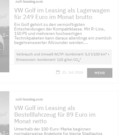
VW Golf im Leasing als Lagerwagen
für 249 Euro im Monat brutto
Ein Golf gehört zu den vernünftigsten
Entscheidungen der Kompaktklasse. Mit R-Line,
150 PS und mehreren hochwertigen
Technikpaketen kann daraus allerdings ein ziemlich
begehrenswerter Allrounder werden....
Verbrauch und Umwelt WLTP: kombiniert: 5,3 l/100 km* •
Emissionen: kombiniert: 120 g/km CO
*
2
21. Juli 2026
MEHR
VW Golf im Leasing als
Bestellfahrzeug für 89 Euro im
Monat netto
Unterhalb der 100-Euro-Marke beginnen
normalerweise Angebote für kleine Stadtautos