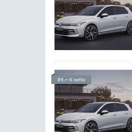
89,-- € netto