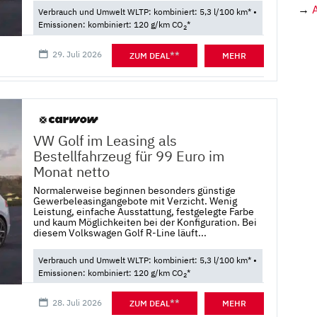
→
Verbrauch und Umwelt WLTP: kombiniert: 5,3 l/100 km* •
Emissionen: kombiniert: 120 g/km CO
*
2
29. Juli 2026
**
ZUM DEAL
MEHR
VW Golf im Leasing als
Bestellfahrzeug für 99 Euro im
Monat netto
Normalerweise beginnen besonders günstige
Gewerbeleasingangebote mit Verzicht. Wenig
Leistung, einfache Ausstattung, festgelegte Farbe
und kaum Möglichkeiten bei der Konfiguration. Bei
diesem Volkswagen Golf R-Line läuft...
Verbrauch und Umwelt WLTP: kombiniert: 5,3 l/100 km* •
Emissionen: kombiniert: 120 g/km CO
*
2
28. Juli 2026
**
ZUM DEAL
MEHR