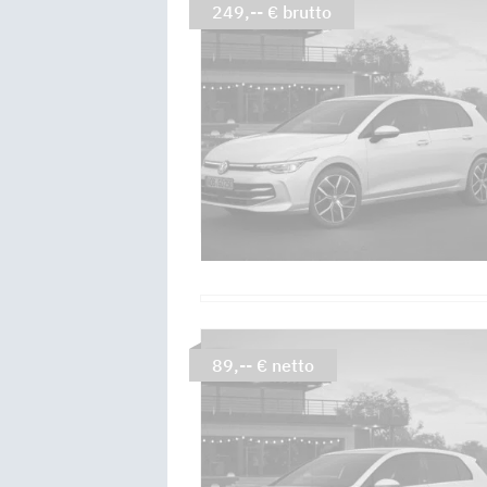
249,-- € brutto
89,-- € netto