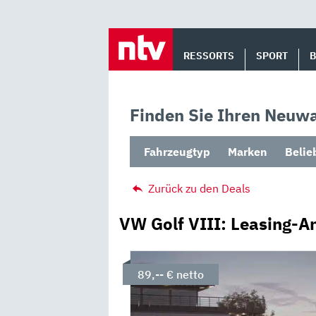
Skip
to
RESSORTS
SPORT
content
Finden Sie Ihren Neuwa
Fahrzeugtyp
Marken
Belie
Zurück zu den Deals
VW Golf VIII: Leasing-A
89,-- € netto