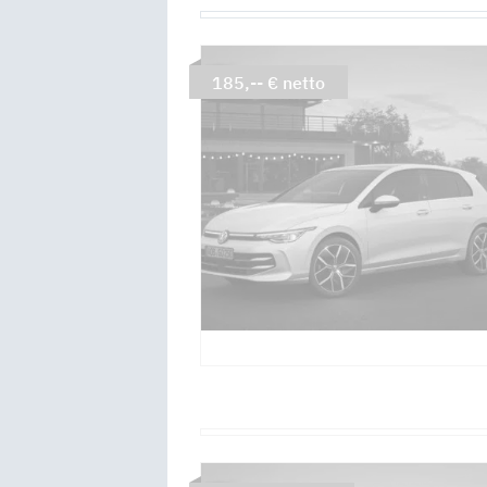
185,-- € netto