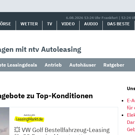
6.08.2026 13:24 Uhr Frankfurt | 12:24 U
BÖRSE
WETTER
TV
VIDEO
AUDIO
DAS BESTE
gen mit ntv Autoleasing
bte Leasingdeals
Antrieb
Autohäuser
Ratgeber
Uns
ngebote zu Top-Konditionen
E-A
für
Ele
Dar
💥 VW Golf Bestellfahrzeug-Leasing
Geb