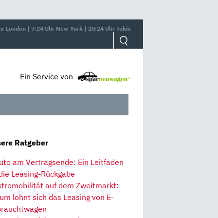
hr London | 7:24 Uhr New York | 20:24 Uhr Tokio
Ein Service von
ere Ratgeber
uto am Vertragsende: Ein Leitfaden
 die Leasing-Rückgabe
ktromobilität auf dem Zweitmarkt:
um lohnt sich das Leasing von E-
rauchtwagen