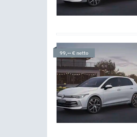
99,-- € netto