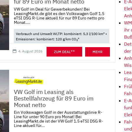
für 89 Euro im Monat netto
E-A
Ele
VW Golf im Deal für Gewerbekunden! Bei
LeasingMarkt.de gibt es den Volkswagen Golf 1.5
Anh
eTSI DSG R-Line aktuell für nur 89 Euro netto pro
Monat....
WM-
ihr
Verbrauch und Umwelt WLTP: kombiniert: 5,3 l/100 km* •
Buß
Emissionen: kombiniert: 120 g/km CO
*
2
Det
der
4. August 2026
**
ZUM DEAL
MEHR
Anh
Wis
Lea
Fin
Frü
VW Golf im Leasing als
Fah
Bestellfahrzeug für 89 Euro im
E-A
Monat netto
fun
Ein Volkswagen Golf in der Ausstattungslinie R-
Ele
Line für unter 90 Euro pro Monat! Bei
LeasingMarkt.de ist der VW Golf 1.5 eTSI DSG R-
Fah
Line aktuell für...
und