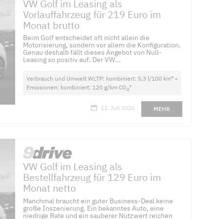
VW Golf im Leasing als
Vorlauffahrzeug für 219 Euro im
Monat brutto
Beim Golf entscheidet oft nicht allein die
Motorisierung, sondern vor allem die Konfiguration.
Genau deshalb fällt dieses Angebot von Null-
Leasing so positiv auf. Der VW...
Verbrauch und Umwelt WLTP: kombiniert: 5,3 l/100 km* •
Emissionen: kombiniert: 120 g/km CO
*
2
11. Juli 2026
MEHR
VW Golf im Leasing als
Bestellfahrzeug für 129 Euro im
Monat netto
Manchmal braucht ein guter Business-Deal keine
große Inszenierung. Ein bekanntes Auto, eine
niedrige Rate und ein sauberer Nutzwert reichen