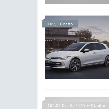
109,-- € netto
184,03 € netto / 219,-- € brutto