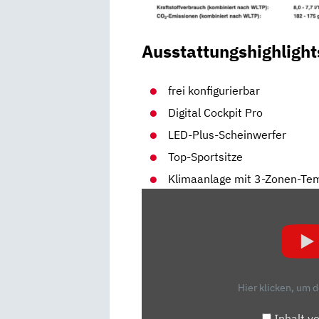
Ausstattungshighlight
frei konfigurierbar
Digital Cockpit Pro
LED-Plus-Scheinwerfer
Top-Sportsitze
Klimaanlage mit 3-Zonen-Te
„VW
GOLF
8
R:
DER
NEUE
Hier klicken, um 
KOMPAKT-
KÖNIG
Inhalt v