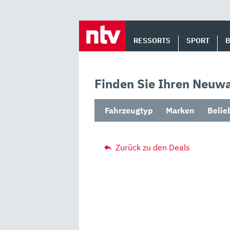
Skip
to
RESSORTS
SPORT
content
Finden Sie Ihren Neuwa
Fahrzeugtyp
Marken
Belie
Zurück zu den Deals