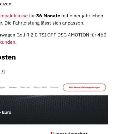
eizen.
mpaktklasse
für
36
Monate
mit einer jährlichen
r
. Die Fahrleistung lässt sich anpassen.
kswagen Golf R 2.0 TSI OPF DSG 4MOTION für 460
skunden
.
osten
 /]