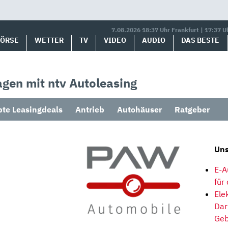
7.08.2026 18:37 Uhr Frankfurt | 17:37 U
BÖRSE
WETTER
TV
VIDEO
AUDIO
DAS BESTE
gen mit ntv Autoleasing
bte Leasingdeals
Antrieb
Autohäuser
Ratgeber
Uns
E-A
für
Ele
Dar
Geb