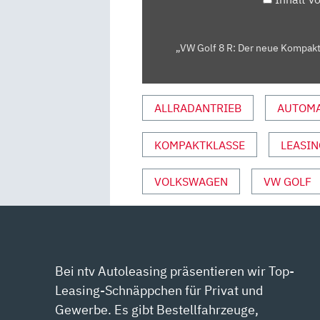
BEI
FAST
LAP?
„VW Golf 8 R: Der neue Kompakt-
–
FAST
LAP
ALLRADANTRIEB
AUTOMA
|
AUTO
KOMPAKTKLASSE
LEASIN
MOTOR
UND
VOLKSWAGEN
VW GOLF
SPORT“
VON
YOUTUBE
ANZEIGEN
Bei ntv Autoleasing präsentieren wir Top-
Leasing-Schnäppchen für Privat und
Gewerbe. Es gibt Bestellfahrzeuge,