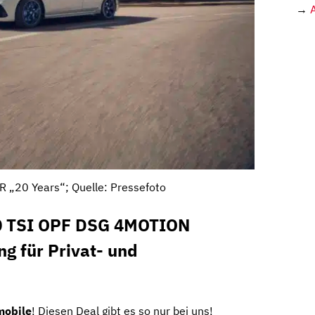
→
R „20 Years“; Quelle: Pressefoto
.0 TSI OPF DSG 4MOTION
ng für Privat- und
obile
! Diesen Deal gibt es so nur bei uns!