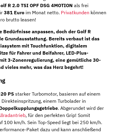
olf R 2.0 TSI OPF DSG 4MOTION
als frei
ür
381 Euro
im Monat netto.
Privatkunden
können
ro brutto leasen!
re Bedürfnisse anpassen, doch der Golf R
de Grundausstattung. Bereits verbaut ist das
iasystem mit Touchfunktion
, digitalem
itze
für Fahrer und Beifahrer,
LED-Plus-
 mit 3-Zonenregulierung, eine gemütliche 30-
 vieles mehr, was das Herz begehrt!
ng
320 PS
starker Turbomotor, basieren auf einem
 Direkteinspritzung, einem Turbolader in
-Doppelkupplungsgetriebe
. Abgerundet wird der
llradantrieb
, für den perfekten Grip! Somit
uf 100 km/h. Sein Top-Speed liegt bei 250 km/h.
Performance-Paket dazu und kann anschließend