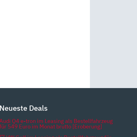
Neueste Deals
Audi Q4 e-tron im Leasing als Bestellfahrzeug
für 549 Euro im Monat brutto [Eroberung]