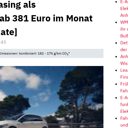
asing als
E-A
Ele
 ab 381 Euro im Monat
Anh
WM-
ate]
ihr
Buß
:45
Det
der
• Emissionen: kombiniert: 182 - 175 g/km CO
*
2
Anh
Wis
Lea
Fin
Frü
Fah
E-A
fun
Ele
Fah
und