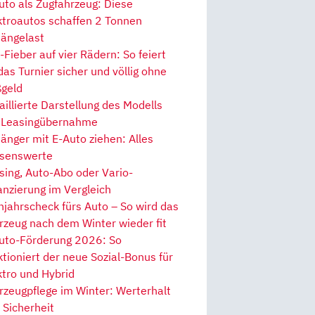
uto als Zugfahrzeug: Diese
ktroautos schaffen 2 Tonnen
ängelast
Fieber auf vier Rädern: So feiert
 das Turnier sicher und völlig ohne
geld
aillierte Darstellung des Modells
 Leasingübernahme
änger mit E-Auto ziehen: Alles
senswerte
sing, Auto-Abo oder Vario-
anzierung im Vergleich
hjahrscheck fürs Auto – So wird das
rzeug nach dem Winter wieder fit
uto-Förderung 2026: So
ktioniert der neue Sozial-Bonus für
ktro und Hybrid
rzeugpflege im Winter: Werterhalt
 Sicherheit