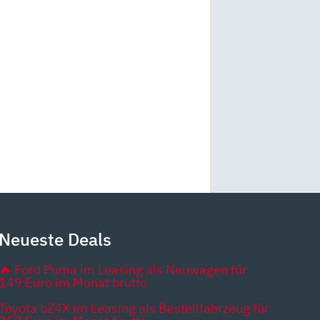
Neueste Deals
🔥 Ford Puma im Leasing als Neuwagen für
149 Euro im Monat brutto
Toyota bZ4X im Leasing als Bestellfahrzeug für