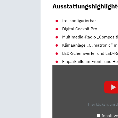
Ausstattungshighlight
frei konfigurierbar
Digital Cockpit Pro
Multimedia-Radio „Composit
Klimaanlage „Climatronic“ mi
LED-Scheinwerfer und LED-R
Einparkhilfe im Front- und H
„VW
GOLF
(2024):
EIN
FACELIFT
ZUM
Hier klicken, um 
GEBURTSTAG
|
Inhalt v