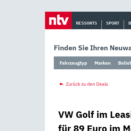
Skip
to
RESSORTS
SPORT
content
Finden Sie Ihren Neuwa
Fahrzeugtyp
Marken
Belie
Zurück zu den Deals
VW Golf im Leasi
für 89 Euro im M