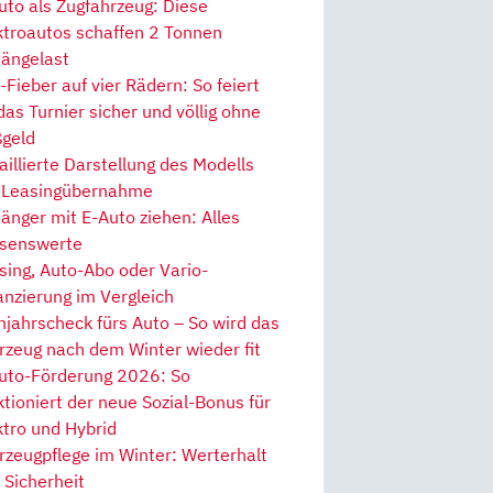
uto als Zugfahrzeug: Diese
ktroautos schaffen 2 Tonnen
ängelast
Fieber auf vier Rädern: So feiert
 das Turnier sicher und völlig ohne
geld
aillierte Darstellung des Modells
 Leasingübernahme
änger mit E-Auto ziehen: Alles
senswerte
sing, Auto-Abo oder Vario-
anzierung im Vergleich
hjahrscheck fürs Auto – So wird das
rzeug nach dem Winter wieder fit
uto-Förderung 2026: So
ktioniert der neue Sozial-Bonus für
ktro und Hybrid
rzeugpflege im Winter: Werterhalt
 Sicherheit