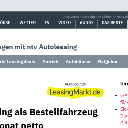
9.08.2026 15:23 Uhr Frankfurt | 14:23 U
BÖRSE
WETTER
TV
VIDEO
AUDIO
DAS BESTE
gen mit ntv Autoleasing
bte Leasingdeals
Antrieb
Autohäuser
Ratgeber
Uns
E-A
für
ng als Bestellfahrzeug
Ele
Dar
onat netto
Geb