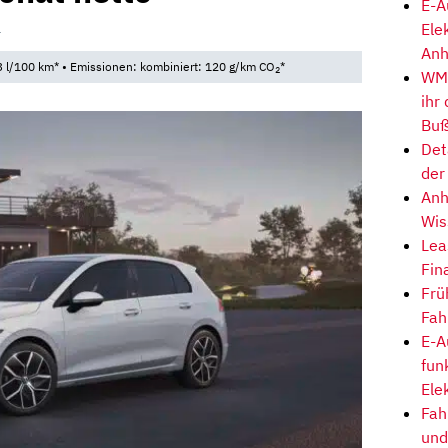
E-A
1
Ele
Anh
 l/100 km* • Emissionen: kombiniert: 120 g/km CO
*
2
WM-
ihr
Buß
Det
der
Anh
Wis
Lea
Fin
Frü
Fah
E-A
fun
Ele
Fah
und