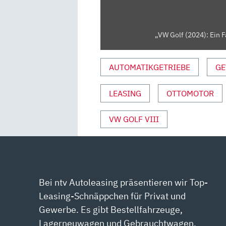
AUTO
ZEITUNG“
VON
„VW Golf (2024): Ein 
YOUTUBE
ANZEIGEN
AUTOMATIKGETRIEBE
GE
LEASING
OTTOMOTOR
VW GOLF VIII
Bei ntv Autoleasing präsentieren wir Top-
Leasing-Schnäppchen für Privat und
Gewerbe. Es gibt Bestellfahrzeuge,
Lagerneuwagen und Gebrauchtwagen.