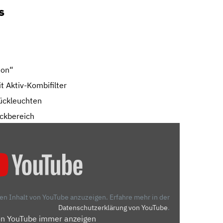
s
ion“
t Aktiv-Kombifilter
ückleuchten
eckbereich
den Inhalt von YouTube anzuzeigen.
Erfahre mehr in der
Datenschutzerklärung von YouTube
.
on YouTube immer anzeigen