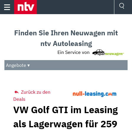
Skip
to
content
Ressorts
Sport
Finden Sie Ihren Neuwagen mit
Börse
Wetter
ntv Autoleasing
TV
Ein Service von
Video
Audio
Angebote ▾
Das Beste
Zurück zu den
Deals
VW Golf GTI im Leasing
als Lagerwagen für 259