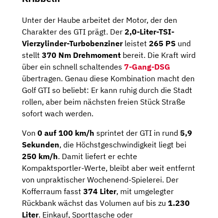
Unter der Haube arbeitet der Motor, der den
Charakter des GTI prägt. Der
2,0-Liter-TSI-
Vierzylinder-Turbobenziner
leistet
265 PS
und
stellt
370 Nm Drehmoment
bereit. Die Kraft wird
über ein schnell schaltendes
7-Gang-DSG
übertragen. Genau diese Kombination macht den
Golf GTI so beliebt: Er kann ruhig durch die Stadt
rollen, aber beim nächsten freien Stück Straße
sofort wach werden.
Von
0 auf 100 km/h
sprintet der GTI in rund
5,9
Sekunden
, die Höchstgeschwindigkeit liegt bei
250 km/h
. Damit liefert er echte
Kompaktsportler-Werte, bleibt aber weit entfernt
von unpraktischer Wochenend-Spielerei. Der
Kofferraum fasst
374 Liter
, mit umgelegter
Rückbank wächst das Volumen auf bis zu
1.230
Liter
. Einkauf, Sporttasche oder