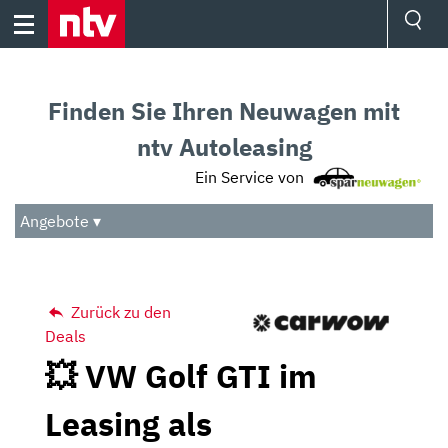
Skip
to
content
Ressorts
Sport
Finden Sie Ihren Neuwagen mit
Börse
Wetter
ntv Autoleasing
TV
Ein Service von
Video
Audio
Angebote ▾
Das Beste
Zurück zu den
Deals
💥 VW Golf GTI im
Leasing als