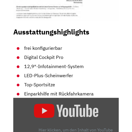
Ausstattungshighlights
frei konfigurierbar
Digital Cockpit Pro
12,9″-Infotainment-System
LED-Plus-Scheinwerfer
Top-Sportsitze
Einparkhilfe mit Rückfahrkamera
„VW
GOLF
GTI
(2024)
|
Hier klicken, um den Inhalt von YouTube