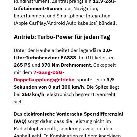
Rundinstrument. Zentral prangt ein
12,9-Zoll-
Infotainment-Screen
, der Navigation,
Entertainment und Smartphone-Integration
(Apple CarPlay/Android Auto kabellos) bündelt.
Antrieb: Turbo-Power für jeden Tag
Unter der Haube arbeitet der legendäre
2,0-
Liter-Turbobenziner EA888
. Im GTI liefert er
265 PS
und
370 Nm Drehmoment
. Gekoppelt
mit dem
7-Gang-DSG-
Doppelkupplungsgetriebe
, sprintet er in
5,9
Sekunden von 0 auf 100 km/h
. Die Spitze liegt
bei
250 km/h
, elektronisch begrenzt, versteht
sich.
Das
elektronische Vorderachs-Sperrdifferenzial
(VAQ)
sorgt dafür, dass die Leistung nicht im
Radschlupf verpufft, sondern präzise auf den
Asphalt geht. In Kombination mit dem knackigen