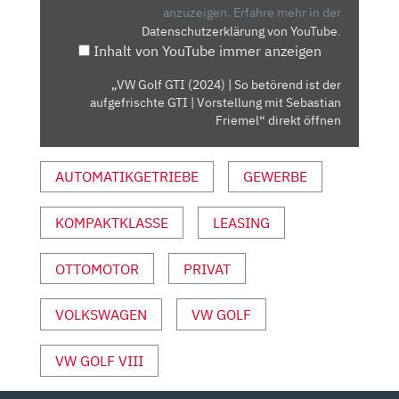
SO
anzuzeigen.
Erfahre mehr in der
Datenschutzerklärung von YouTube
.
BETÖREND
Inhalt von YouTube immer anzeigen
IST
DER
„VW Golf GTI (2024) | So betörend ist der
AUFGEFRISCHTE
aufgefrischte GTI | Vorstellung mit Sebastian
GTI
Friemel“ direkt öffnen
|
VORSTELLUNG
AUTOMATIKGETRIEBE
GEWERBE
MIT
SEBASTIAN
KOMPAKTKLASSE
LEASING
FRIEMEL“
VON
YOUTUBE
OTTOMOTOR
PRIVAT
ANZEIGEN
VOLKSWAGEN
VW GOLF
VW GOLF VIII