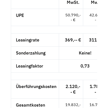
MwSt.
MwSt.
UPE
50.790,-
42.681,-
- €
- €
Leasingrate
369,-- €
311,-- €
Sonderzahlung
Keine!
Leasingfaktor
0,73
Überführungskosten
2.120,-
1.782,-
- €
- €
Gesamtkosten
19.832,-
16.710,-