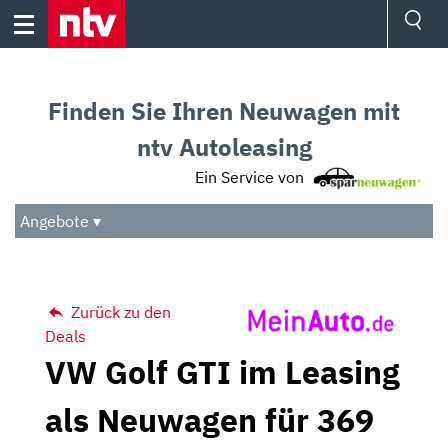
Skip
to
content
Ressorts
Sport
Finden Sie Ihren Neuwagen mit
Börse
Wetter
ntv Autoleasing
TV
Ein Service von
Video
Audio
Angebote ▾
Das Beste
Zurück zu den
Deals
VW Golf GTI im Leasing
als Neuwagen für 369