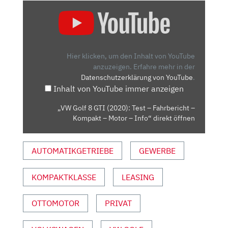
„VW
GOLF
8
GTI
(2020):
Hier klicken, um den Inhalt von YouTube
TEST
anzuzeigen.
Erfahre mehr in der
Datenschutzerklärung von YouTube
.
–
Inhalt von YouTube immer anzeigen
FAHRBERICHT
–
„VW Golf 8 GTI (2020): Test – Fahrbericht –
KOMPAKT
Kompakt – Motor – Info“ direkt öffnen
–
MOTOR
AUTOMATIKGETRIEBE
GEWERBE
–
INFO“
VON
KOMPAKTKLASSE
LEASING
YOUTUBE
ANZEIGEN
OTTOMOTOR
PRIVAT