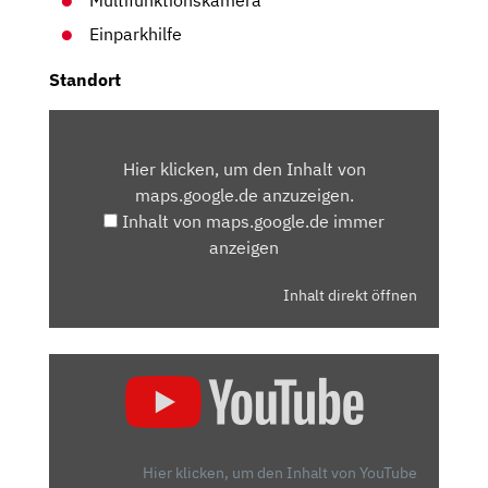
Multifunktionskamera
Einparkhilfe
Standort
INHALT
VON
Hier klicken, um den Inhalt von
MAPS.GOOGLE.DE
maps.google.de anzuzeigen.
ANZEIGEN
Inhalt von maps.google.de immer
anzeigen
Inhalt direkt öffnen
„VW
GOLF
8
GTI
(2020):
Hier klicken, um den Inhalt von YouTube