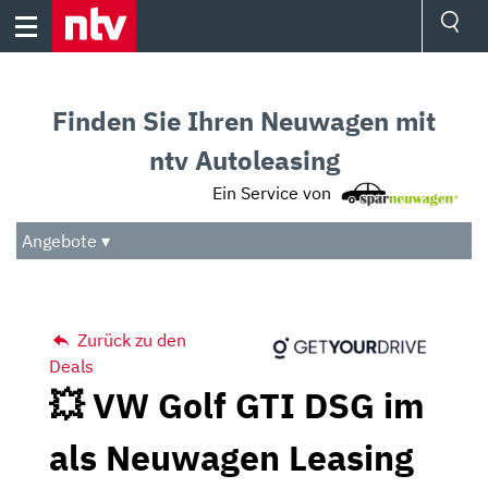
Skip
to
content
Ressorts
Sport
Finden Sie Ihren Neuwagen mit
Börse
Wetter
ntv Autoleasing
TV
Ein Service von
Video
Audio
Angebote ▾
Das Beste
Zurück zu den
Deals
💥 VW Golf GTI DSG im
als Neuwagen Leasing