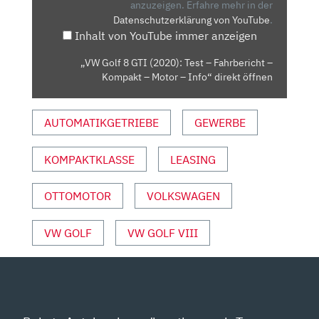
TEST
anzuzeigen.
Erfahre mehr in der
Datenschutzerklärung von YouTube
.
–
Inhalt von YouTube immer anzeigen
FAHRBERICHT
–
„VW Golf 8 GTI (2020): Test – Fahrbericht –
KOMPAKT
Kompakt – Motor – Info“ direkt öffnen
–
MOTOR
AUTOMATIKGETRIEBE
GEWERBE
–
INFO“
VON
KOMPAKTKLASSE
LEASING
YOUTUBE
ANZEIGEN
OTTOMOTOR
VOLKSWAGEN
VW GOLF
VW GOLF VIII