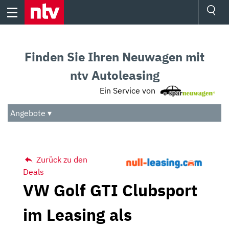
Skip
to
content
Ressorts
Sport
Finden Sie Ihren Neuwagen mit
Börse
Wetter
ntv Autoleasing
TV
Ein Service von
Video
Audio
Angebote ▾
Das Beste
Zurück zu den
Deals
VW Golf GTI Clubsport
im Leasing als