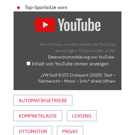
Top-Sportsitze vorn
„VW
GOLF
8
GTI
CLUBSPORT
Hier klicken, um den Inhalt von YouTube
(2020):
anzuzeigen.
Erfahre mehr in der
Datenschutzerklärung von YouTube
.
TEST
Inhalt von YouTube immer anzeigen
–
FAHRBERICHT
„VW Golf 8 GTI Clubsport (2020): Test –
–
Fahrbericht – Motor – Info“ direkt öffnen
MOTOR
–
AUTOMATIKGETRIEBE
INFO“
VON
YOUTUBE
KOMPAKTKLASSE
LEASING
ANZEIGEN
OTTOMOTOR
PRIVAT