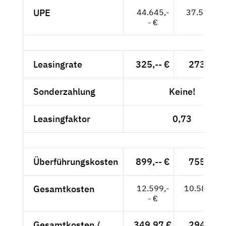
UPE
44.645,-
37.517,-- 
- €
Leasingrate
325,-- €
273,11 
Sonderzahlung
Keine!
Leasingfaktor
0,73
Überführungskosten
899,-- €
755,46 
Gesamtkosten
12.599,-
10.587,39
- €
Gesamtkosten /
349,97 €
294,09 