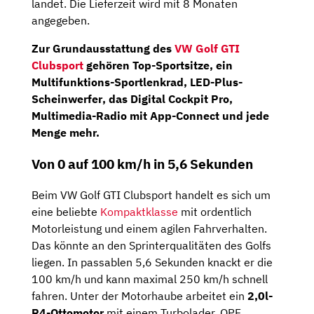
landet. Die Lieferzeit wird mit 8 Monaten
angegeben.
Zur Grundausstattung des
VW Golf GTI
Clubsport
gehören
Top-Sportsitze
, ein
Multifunktions-Sportlenkrad,
LED-Plus-
Scheinwerfer
, das Digital Cockpit Pro,
Multimedia-Radio mit App-Connect und jede
Menge mehr.
Von 0 auf 100 km/h in 5,6 Sekunden
Beim VW Golf GTI Clubsport handelt es sich um
eine beliebte
Kompaktklasse
mit ordentlich
Motorleistung und einem agilen Fahrverhalten.
Das könnte an den Sprinterqualitäten des Golfs
liegen. In passablen 5,6 Sekunden knackt er die
100 km/h und kann maximal 250 km/h schnell
fahren. Unter der Motorhaube arbeitet ein
2,0l-
R4-Ottomotor
mit einem Turbolader, OPF,