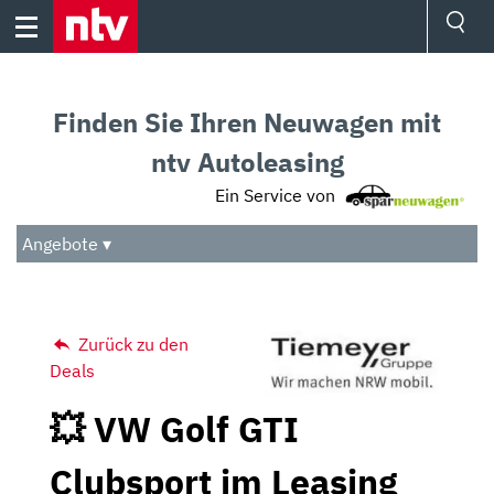
Skip
to
content
Ressorts
Sport
Finden Sie Ihren Neuwagen mit
Börse
Wetter
ntv Autoleasing
TV
Ein Service von
Video
Audio
Angebote ▾
Das Beste
Zurück zu den
Deals
💥 VW Golf GTI
Clubsport im Leasing