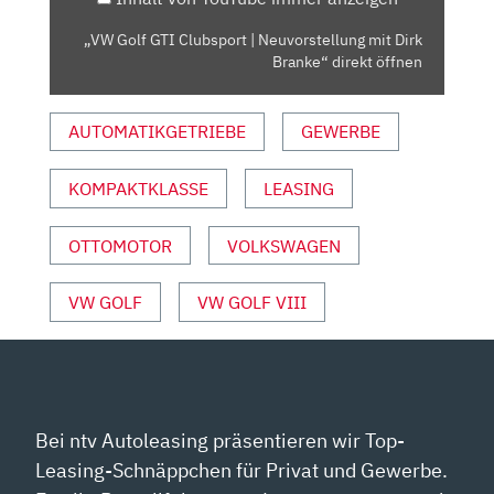
DIRK
BRANKE“
„VW Golf GTI Clubsport | Neuvorstellung mit Dirk
VON
Branke“ direkt öffnen
YOUTUBE
ANZEIGEN
AUTOMATIKGETRIEBE
GEWERBE
KOMPAKTKLASSE
LEASING
OTTOMOTOR
VOLKSWAGEN
VW GOLF
VW GOLF VIII
Bei ntv Autoleasing präsentieren wir Top-
Leasing-Schnäppchen für Privat und Gewerbe.