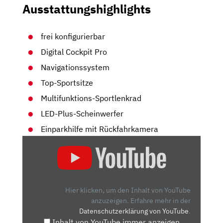
Ausstattungshighlights
frei konfigurierbar
Digital Cockpit Pro
Navigationssystem
Top-Sportsitze
Multifunktions-Sportlenkrad
LED-Plus-Scheinwerfer
Einparkhilfe mit Rückfahrkamera
„VW
GOLF
GTI
CLUBSPORT
|
Hier klicken, um den Inhalt von YouTube
NEUVORSTELLUNG
anzuzeigen.
Erfahre mehr in der
Datenschutzerklärung von YouTube
.
MIT
Inhalt von YouTube immer anzeigen