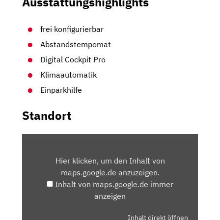
Ausstattungshighlights
frei konfigurierbar
Abstandstempomat
Digital Cockpit Pro
Klimaautomatik
Einparkhilfe
Standort
INHALT
VON
Hier klicken, um den Inhalt von
MAPS.GOOGLE.DE
maps.google.de anzuzeigen.
ANZEIGEN
Inhalt von maps.google.de immer
anzeigen
Inhalt direkt öffnen