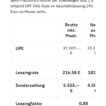
Beim Platzhirsch kostet der Volkswagen Golf 1.4
eHybrid OPF DSG Style im Geschäftsleasing 291
Euro im Monat netto.
Brutto
Netto
inkl.
exkl.
Mwst.
Mwst.
UPE
37.307,--
31.350,--
€
€
Leasingrate
216,58 €
182,-- €
Sonderzahlung
5.355,--
4.500,--
€
€
Leasingfaktor
0,88