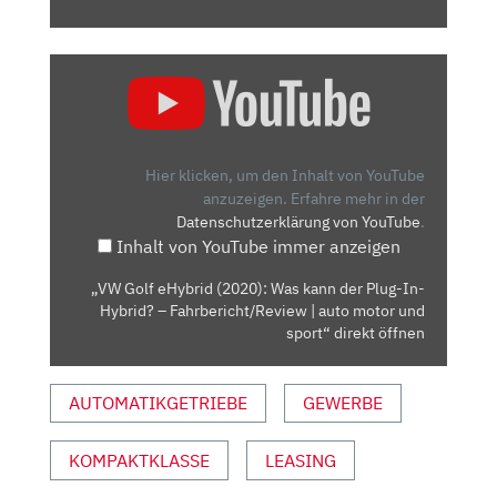
„VW
GOLF
EHYBRID
(2020):
WAS
Hier klicken, um den Inhalt von YouTube
KANN
anzuzeigen.
Erfahre mehr in der
Datenschutzerklärung von YouTube
.
DER
Inhalt von YouTube immer anzeigen
PLUG-
IN-
„VW Golf eHybrid (2020): Was kann der Plug-In-
HYBRID?
Hybrid? – Fahrbericht/Review | auto motor und
–
sport“ direkt öffnen
FAHRBERICHT/REVIEW
|
AUTOMATIKGETRIEBE
GEWERBE
AUTO
MOTOR
KOMPAKTKLASSE
LEASING
UND
SPORT“