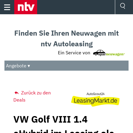
Skip
to
content
Ressorts
Sport
Finden Sie Ihren Neuwagen mit
Börse
Wetter
ntv Autoleasing
TV
Ein Service von
Video
Audio
Angebote ▾
Das Beste
Zurück zu den
Deals
VW Golf VIII 1.4