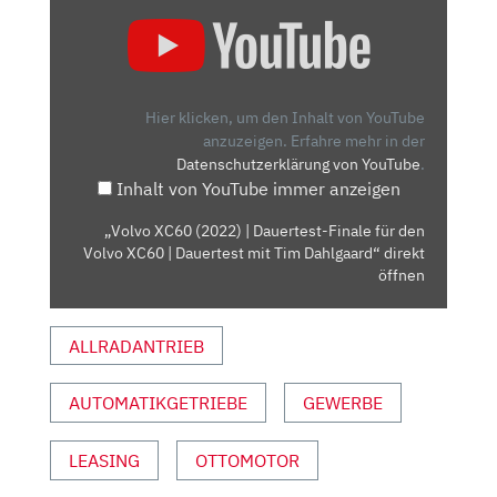
„VOLVO
XC60
(2022)
|
DAUERTEST-
Hier klicken, um den Inhalt von YouTube
FINALE
anzuzeigen.
Erfahre mehr in der
Datenschutzerklärung von YouTube
.
FÜR
Inhalt von YouTube immer anzeigen
DEN
VOLVO
„Volvo XC60 (2022) | Dauertest-Finale für den
XC60
Volvo XC60 | Dauertest mit Tim Dahlgaard“ direkt
|
öffnen
DAUERTEST
MIT
ALLRADANTRIEB
TIM
DAHLGAARD“
AUTOMATIKGETRIEBE
GEWERBE
VON
YOUTUBE
ANZEIGEN
LEASING
OTTOMOTOR