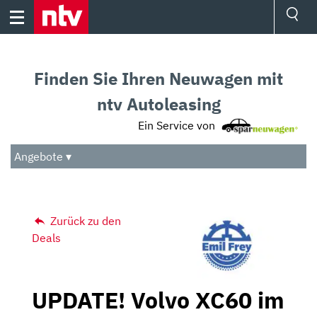
Skip
to
content
Ressorts
Sport
Finden Sie Ihren Neuwagen mit
Börse
Wetter
ntv Autoleasing
TV
Ein Service von
Video
Audio
Angebote ▾
Das Beste
Zurück zu den
Deals
UPDATE! Volvo XC60 im