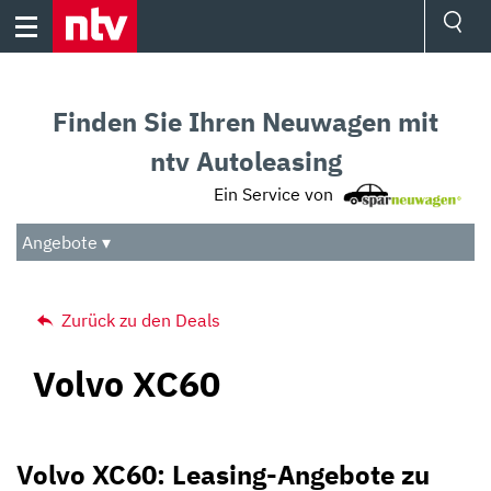
Skip
to
content
Ressorts
Sport
Finden Sie Ihren Neuwagen mit
Börse
Wetter
ntv Autoleasing
TV
Ein Service von
Video
Audio
Angebote ▾
Das Beste
Zurück zu den Deals
Volvo XC60
Volvo XC60: Leasing-Angebote zu