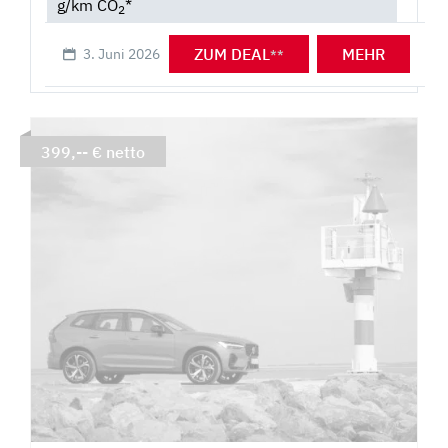
g/km CO
*
2
ZUM DEAL
MEHR
3. Juni 2026
**
399,-- € netto