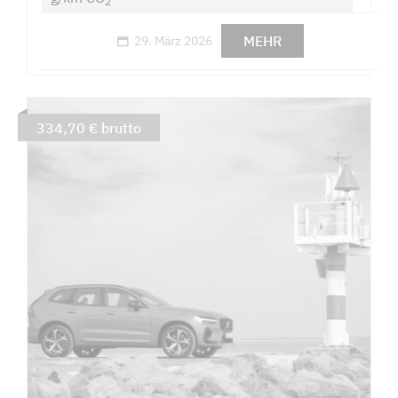
2
MEHR
29. März 2026
334,70 € brutto