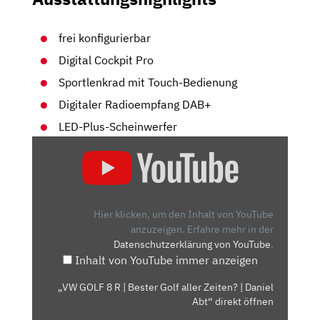
frei konfigurierbar
Digital Cockpit Pro
Sportlenkrad mit Touch-Bedienung
Digitaler Radioempfang DAB+
LED-Plus-Scheinwerfer
„VW
GOLF
8
R
|
Hier klicken, um den Inhalt von YouTube
BESTER
anzuzeigen.
Erfahre mehr in der
Datenschutzerklärung von YouTube
.
GOLF
Inhalt von YouTube immer anzeigen
ALLER
ZEITEN?
„VW GOLF 8 R | Bester Golf aller Zeiten? | Daniel
|
Abt“ direkt öffnen
DANIEL