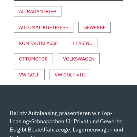
ABT“
ALLRADANTRIEB
VON
YOUTUBE
ANZEIGEN
AUTOMATIKGETRIEBE
GEWERBE
KOMPAKTKLASSE
LEASING
OTTOMOTOR
VOLKSWAGEN
VW GOLF
VW GOLF VIII
Bei ntv Autoleasing präsentieren wir Top-
Leasing-Schnäppchen für Privat und Gewerbe.
Es gibt Bestellfahrzeuge, Lagerneuwagen und