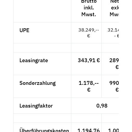
Brutto
Netto
inkl.
exkl.
Mwst.
Mwst.
UPE
38.249,--
32.142,-
€
- €
Leasingrate
343,91 €
289,--
€
Sonderzahlung
1.178,--
990,--
€
€
Leasingfaktor
0,98
Überführungskosten
1.194,76
1.004,-