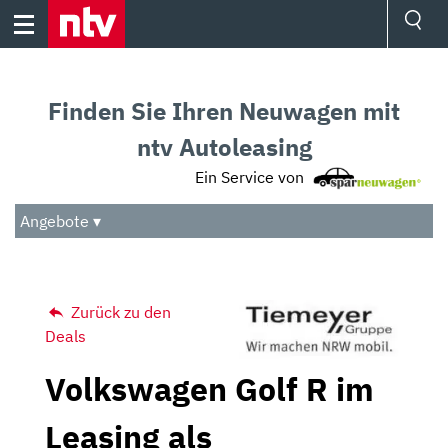
Skip
to
content
Ressorts
Sport
Finden Sie Ihren Neuwagen mit
Börse
Wetter
ntv Autoleasing
TV
Ein Service von
Video
Audio
Angebote ▾
Das Beste
Zurück zu den
Deals
Volkswagen Golf R im
Leasing als