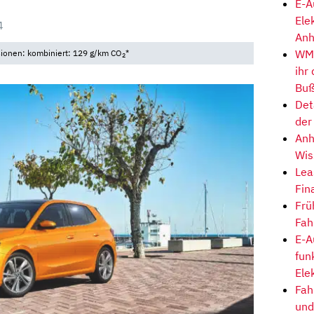
E-A
Ele
4
Anh
WM-
sionen: kombiniert: 129 g/km CO
*
2
ihr
Buß
Det
der
Anh
Wis
Lea
Fin
Frü
Fah
E-A
fun
Ele
Fah
und