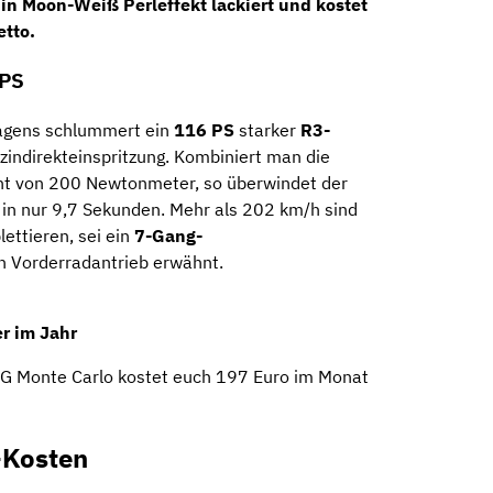
in Moon-Weiß Perleffekt lackiert und kostet
etto
.
 PS
agens schlummert ein
116 PS
starker
R3-
indirekteinspritzung. Kombiniert man die
t von 200 Newtonmeter, so überwindet der
in nur 9,7 Sekunden. Mehr als 202 km/h sind
lettieren, sei ein
7-Gang-
n Vorderradantrieb erwähnt.
r im Jahr
SG Monte Carlo kostet euch 197 Euro im Monat
-Kosten