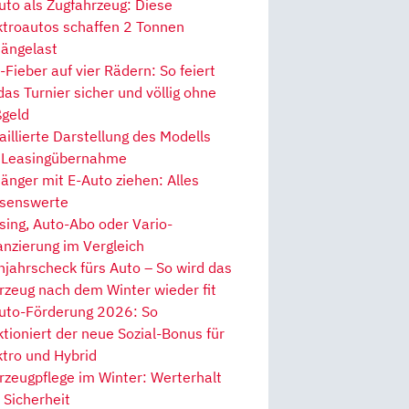
uto als Zugfahrzeug: Diese
ktroautos schaffen 2 Tonnen
ängelast
Fieber auf vier Rädern: So feiert
 das Turnier sicher und völlig ohne
geld
aillierte Darstellung des Modells
 Leasingübernahme
änger mit E-Auto ziehen: Alles
senswerte
sing, Auto-Abo oder Vario-
anzierung im Vergleich
hjahrscheck fürs Auto – So wird das
rzeug nach dem Winter wieder fit
uto-Förderung 2026: So
ktioniert der neue Sozial-Bonus für
ktro und Hybrid
rzeugpflege im Winter: Werterhalt
 Sicherheit