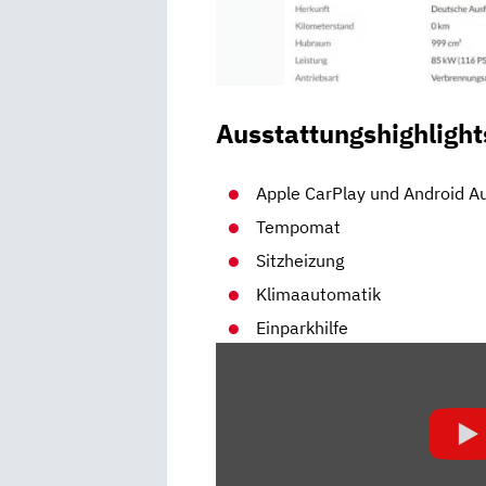
Ausstattungshighlight
Apple CarPlay und Android A
Tempomat
Sitzheizung
Klimaautomatik
Einparkhilfe
„ŠKODA
FABIA
(2021):
GRÖSSER A
LS D
IE K