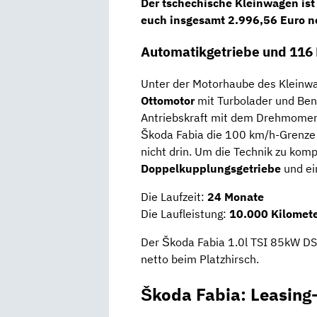
Der tschechische Kleinwagen ist 
euch insgesamt
2.996,56 Euro n
Automatikgetriebe und 116
Unter der Motorhaube des Kleinw
Ottomotor
mit Turbolader und Benz
Antriebskraft mit dem Drehmomen
Škoda Fabia die 100 km/h-Grenze 
nicht drin. Um die Technik zu komp
Doppelkupplungsgetriebe
und ei
Die Laufzeit:
24 Monate
Die Laufleistung:
10.000 Kilomete
Der Škoda Fabia 1.0l TSI 85kW D
netto beim Platzhirsch.
Škoda Fabia: Leasing