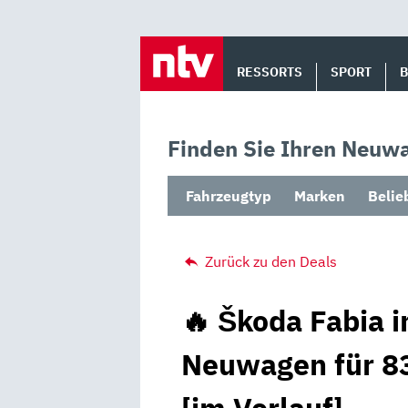
Skip
to
RESSORTS
SPORT
content
Finden Sie Ihren Neuwa
Fahrzeugtyp
Marken
Belie
Zurück zu den Deals
🔥 Škoda Fabia i
Neuwagen für 83