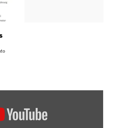
s
uto