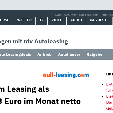
6.08.2026 21:40 Uhr Frankfurt | 20:40 U
BÖRSE
WETTER
TV
VIDEO
AUDIO
DAS BESTE
gen mit ntv Autoleasing
bte Leasingdeals
Antrieb
Autohäuser
Ratgeber
Uns
E-A
m Leasing als
für
Ele
 Euro im Monat netto
Dar
Geb