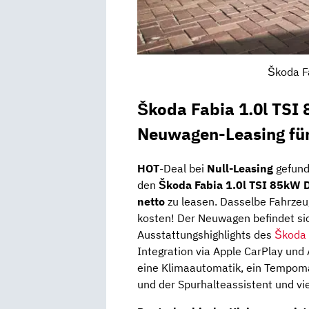
Škoda F
Škoda Fabia 1.0l TSI
Neuwagen-Leasing fü
HOT
-Deal bei
Null-Leasing
gefund
den
Škoda Fabia 1.0l TSI 85kW 
netto
zu leasen. Dasselbe Fahrzeu
kosten! Der Neuwagen befindet si
Ausstattungshighlights des
Škoda 
Integration via Apple CarPlay und A
eine Klimaautomatik, ein Tempoma
und der Spurhalteassistent und vi