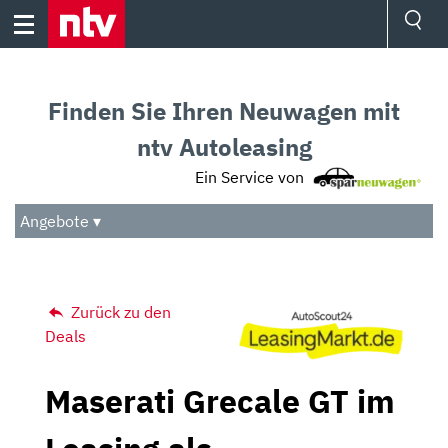
Skip
to
content
Ressorts
Sport
Finden Sie Ihren Neuwagen mit
Börse
Wetter
ntv Autoleasing
TV
Ein Service von
Video
Audio
Angebote ▾
Das Beste
Zurück zu den
Deals
Maserati Grecale GT im