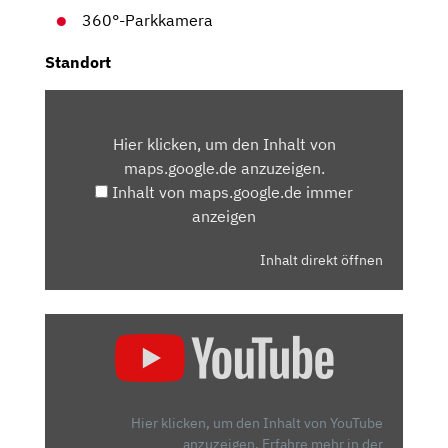
360°-Parkkamera
Standort
INHALT
VON
Hier klicken, um den Inhalt von
MAPS.GOOGLE.DE
maps.google.de anzuzeigen.
ANZEIGEN
Inhalt von maps.google.de immer
anzeigen
Inhalt direkt öffnen
„MASERATI
GRECALE
GT
(300
PS):
Hier klicken, um den Inhalt von YouTube
EINE
anzuzeigen.
Erfahre mehr in der