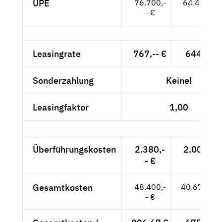
UPE
76.700,-
64.454,-- 
- €
Leasingrate
767,-- €
644,54 
Sonderzahlung
Keine!
Leasingfaktor
1,00
Überführungskosten
2.380,-
2.000,-- 
- €
Gesamtkosten
48.400,-
40.672,27
- €