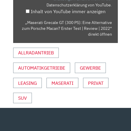
Datenschutzerklärung von YouTube
.
ALTERNATIVE
Inhalt von YouTube immer anzeigen
ZUM
PORSCHE
„Maserati Grecale GT (300 PS): Eine Alternative
MACAN?
zum Porsche Macan? Erster Test | Review | 2022“
ERSTER
direkt öffnen
TEST
|
ALLRADANTRIEB
REVIEW
|
AUTOMATIKGETRIEBE
GEWERBE
2022“
VON
YOUTUBE
LEASING
MASERATI
PRIVAT
ANZEIGEN
SUV