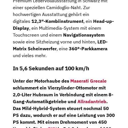
Premium Ledervollausstattung in Schwarz mit
einer speziellen Camidoglio-Naht. Zur
hochwertigen Ausstattung gehört ein
digitales
12,3″-Kombiinstrument
, ein
Head-up-
Display
, ein Multimedia-System mit einem
Touchscreen und einem
Navigationssystem
sowie eine Sitzheizung vorne und hinten,
LED-
Matrix Scheinwerfer
, eine
360°-Parkkamera
und vieles mehr.
In 5,6 Sekunden auf 100 km/h
Unter der Motorhaube des
Maserati Grecale
schlummert ein Vierzylinder-Ottomotor mit
2,0-Liter Hubraum in Verbindung mit einem
8-
Gang-Automatikgetriebe
und
Allradantrieb
.
Das Mild-Hybrid-System steuert nochmal 50
PS dazu, wodurch er auf eine Leistung von 300
PS kommt. Mit einem Drehmoment von 450