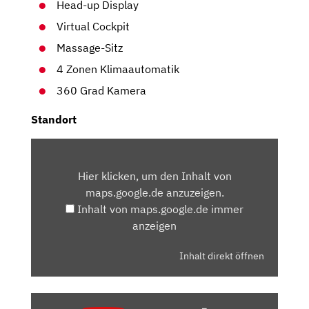
Head-up Display
Virtual Cockpit
Massage-Sitz
4 Zonen Klimaautomatik
360 Grad Kamera
Standort
INHALT
VON
Hier klicken, um den Inhalt von
MAPS.GOOGLE.DE
maps.google.de anzuzeigen.
ANZEIGEN
Inhalt von maps.google.de immer
anzeigen
Inhalt direkt öffnen
„2022