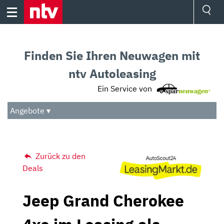
Skip
to
content
Ressorts
Sport
Finden Sie Ihren Neuwagen mit
Börse
Wetter
ntv Autoleasing
TV
Ein Service von
Video
Audio
Angebote ▾
Das Beste
Zurück zu den
Deals
Jeep Grand Cherokee