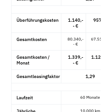
Überführungskosten
1.140,-
957,98 €
- €
Gesamtkosten
80.340,-
67.512,61 
- €
Gesamtkosten /
1.339,-
1.125,21 
Monat
- €
Gesamtleasingfaktor
1,29
Laufzeit
60 Monate
Jährliche
10.000 km