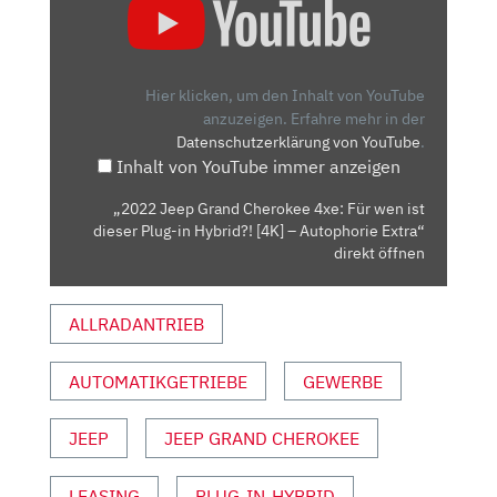
JEEP
GRAND
CHEROKEE
4XE:
Hier klicken, um den Inhalt von YouTube
FÜR
anzuzeigen.
Erfahre mehr in der
Datenschutzerklärung von YouTube
.
WEN
Inhalt von YouTube immer anzeigen
IST
DIESER
„2022 Jeep Grand Cherokee 4xe: Für wen ist
PLUG-
dieser Plug-in Hybrid?! [4K] – Autophorie Extra“
IN
direkt öffnen
HYBRID?!
[4K]
ALLRADANTRIEB
–
AUTOPHORIE
AUTOMATIKGETRIEBE
GEWERBE
EXTRA“
VON
YOUTUBE
JEEP
JEEP GRAND CHEROKEE
ANZEIGEN
LEASING
PLUG-IN-HYBRID