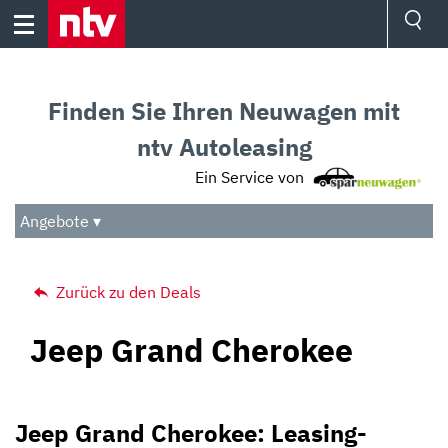
Skip
to
content
Ressorts
Sport
Finden Sie Ihren Neuwagen mit
Börse
Wetter
ntv Autoleasing
TV
Ein Service von
Video
Audio
Angebote ▾
Das Beste
Zurück zu den Deals
Jeep Grand Cherokee
Jeep Grand Cherokee: Leasing-