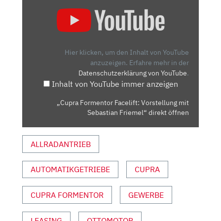
„CUPRA
FORMENTOR
FACELIFT:
VORSTELLUNG
MIT
Hier klicken, um den Inhalt von YouTube
SEBASTIAN
anzuzeigen.
Erfahre mehr in der
Datenschutzerklärung von YouTube
.
FRIEMEL“
Inhalt von YouTube immer anzeigen
VON
YOUTUBE
„Cupra Formentor Facelift: Vorstellung mit
ANZEIGEN
Sebastian Friemel“ direkt öffnen
ALLRADANTRIEB
AUTOMATIKGETRIEBE
CUPRA
CUPRA FORMENTOR
GEWERBE
LEASING
OTTOMOTOR