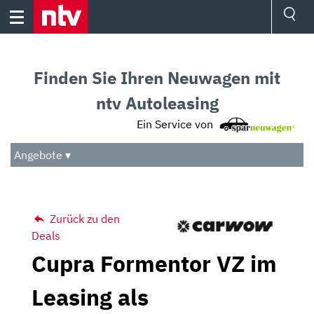
Skip
to
content
Ressorts
Sport
Finden Sie Ihren Neuwagen mit
Börse
Wetter
ntv Autoleasing
TV
Ein Service von
Video
Audio
Angebote ▾
Das Beste
Zurück zu den
Deals
Cupra Formentor VZ im
Leasing als