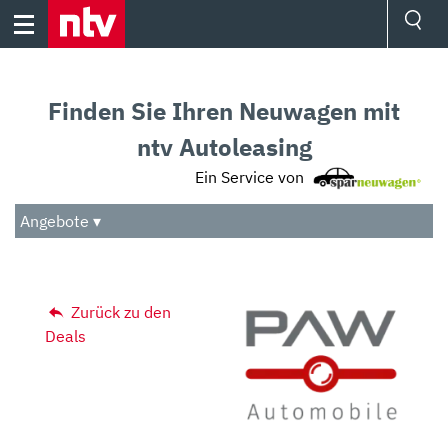
Skip
to
content
Ressorts
Sport
Finden Sie Ihren Neuwagen mit
Börse
Wetter
ntv Autoleasing
TV
Ein Service von
Video
Audio
Angebote ▾
Das Beste
Zurück zu den
Deals