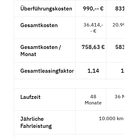
Überführungskosten
990,-- €
831,93 
Gesamtkosten
36.414,-
20.991,93
- €
Gesamtkosten /
758,63 €
583,11 
Monat
Gesamtleasingfaktor
1,14
1,04
Laufzeit
48
36 Monat
Monate
Jährliche
10.000 km
Fahrleistung