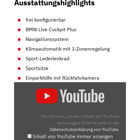
Ausstattungshighlights
frei konfigurierbar
BMW Live Cockpit Plus
Navigationssystem
Klimaautomatik mit 3-Zonenregelung
Sport-Lederlenkrad
Sportsitze
Einparkhilfe mit Rückfahrkamera
„2019
BMW
X4
XDRIVE30D
M
Hier klicken, um den Inhalt von YouTube
SPORT
anzuzeigen.
Erfahre mehr in der
Datenschutzerklärung von YouTube
.
(G02)
Inhalt von YouTube immer anzeigen
–