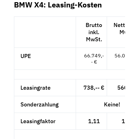
BMW X4: Leasing-Kosten
Brutto
Netto exk
inkl.
MwSt.
MwSt.
UPE
66.749,-
56.092,-- 
- €
Leasingrate
738,-- €
560,-- €
Sonderzahlung
Keine!
Leasingfaktor
1,11
1,00