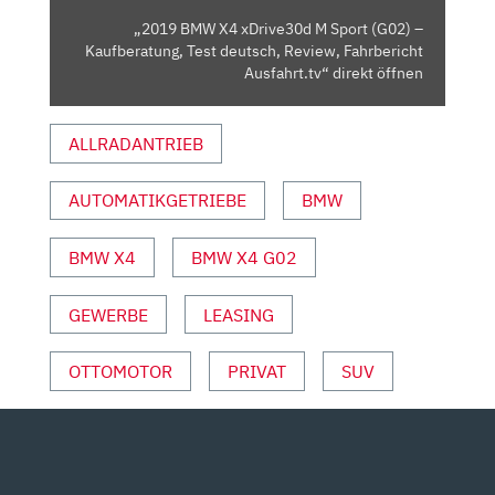
KAUFBERATUNG,
„2019 BMW X4 xDrive30d M Sport (G02) –
TEST
Kaufberatung, Test deutsch, Review, Fahrbericht
DEUTSCH,
Ausfahrt.tv“ direkt öffnen
REVIEW,
FAHRBERICHT
ALLRADANTRIEB
AUSFAHRT.TV“
VON
AUTOMATIKGETRIEBE
BMW
YOUTUBE
ANZEIGEN
BMW X4
BMW X4 G02
GEWERBE
LEASING
OTTOMOTOR
PRIVAT
SUV