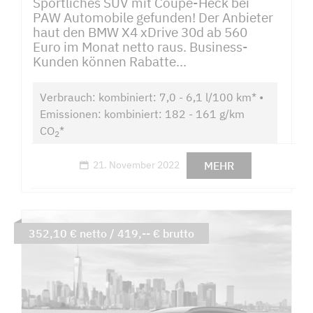
Sportliches SUV mit Coupé-Heck bei
PAW Automobile gefunden! Der Anbieter
haut den BMW X4 xDrive 30d ab 560
Euro im Monat netto raus. Business-
Kunden können Rabatte...
Verbrauch: kombiniert: 7,0 - 6,1 l/100 km* •
Emissionen: kombiniert: 182 - 161 g/km
CO
*
2
MEHR
21. November 2022
352,10 € netto / 419,-- € brutto