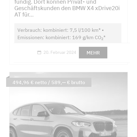
fündig. Dort können Privat- und
Geschäftskunden den BMW X4 xDrive20i
AT für...
Verbrauch: kombiniert: 7,5 l/100 km* •
Emissionen: kombiniert: 169 g/km CO
*
2
MEHR
20. Februar 2024
494,96 € netto / 589,-- € brutto