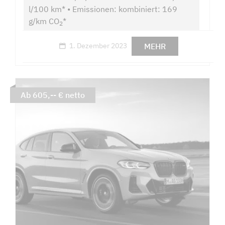
l/100 km* • Emissionen: kombiniert: 169
g/km CO
*
2
MEHR
1. Dezember 2023
Ab 605,-- € netto