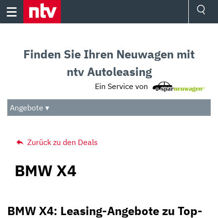
Skip
to
content
Ressorts
Sport
Finden Sie Ihren Neuwagen mit
Börse
Wetter
ntv Autoleasing
TV
Ein Service von
Video
Audio
Angebote ▾
Das Beste
Zurück zu den Deals
BMW X4
BMW X4: Leasing-Angebote zu Top-