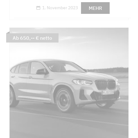
MEHR
1. November 2023
Ab 650,-- € netto