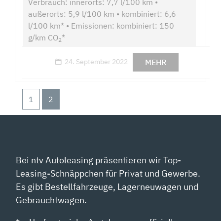
Verbrauch: innerorts: 7,7 l/100 km •
außerorts: 5,9 l/100 km • kombiniert: 6,6
l/100 km* • Emissionen: kombiniert: 150
g/km CO
*
2
MEHR
24. September 2022
1
2
Bei ntv Autoleasing präsentieren wir Top-
Leasing-Schnäppchen für Privat und Gewerbe.
Es gibt Bestellfahrzeuge, Lagerneuwagen und
Gebrauchtwagen.