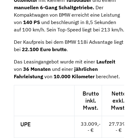
Ottomotor
mit kleinem
Turbolader
und einem
manuellen 6-Gang Schaltgetriebe.
Der
Kompaktwagen von BMW erreicht eine Leistung
von
140 PS
und beschleunigt in 8,5 Sekunden
auf 100 km/h. Sein Top-Speed liegt bei 213 km/h.
Der Kaufpreis bei dem BMW 118i Advantage liegt
bei
22.100 Euro brutto
.
Das Leasingangebot wurde mit einer
Laufzeit
von
36 Monaten
und einer
jährlichen
Fahrleistung
von
10.000 Kilometer
berechnet.
Brutto
Netto
inkl.
exkl.
Mwst.
Mwst.
UPE
33.009,-
27.739,-
- €
- €