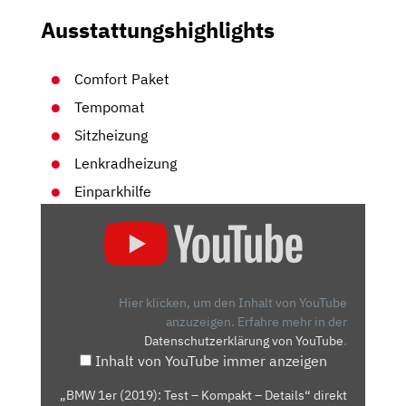
Ausstattungshighlights
Comfort Paket
Tempomat
Sitzheizung
Lenkradheizung
Einparkhilfe
„BMW
1ER
(2019):
TEST
–
Hier klicken, um den Inhalt von YouTube
KOMPAKT
anzuzeigen.
Erfahre mehr in der
Datenschutzerklärung von YouTube
.
–
Inhalt von YouTube immer anzeigen
DETAILS“
VON
„BMW 1er (2019): Test – Kompakt – Details“ direkt