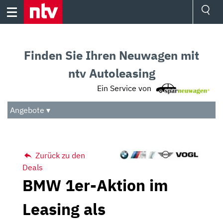
Skip
to
content
Ressorts
Sport
Finden Sie Ihren Neuwagen mit
Börse
Wetter
ntv Autoleasing
TV
Ein Service von
Video
Audio
Angebote ▾
Das Beste
Zurück zu den
Deals
BMW 1er-Aktion im
Leasing als