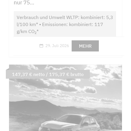
nur 75...
Verbrauch und Umwelt WLTP: kombiniert: 5,3
l/100 km* • Emissionen: kombiniert: 117
g/km CO
*
2
MEHR
29. Juli 2026
147,37 € netto / 175,37 € brutto