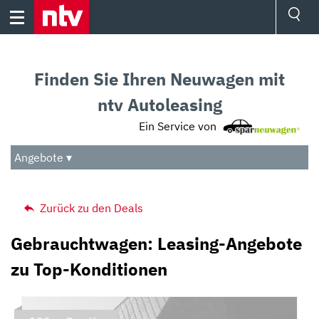
Skip
to
content
Ressorts
Sport
Finden Sie Ihren Neuwagen mit
Börse
Wetter
ntv Autoleasing
TV
Ein Service von
Video
Audio
Angebote ▾
Das Beste
Zurück zu den Deals
Gebrauchtwagen: Leasing-Angebote
zu Top-Konditionen