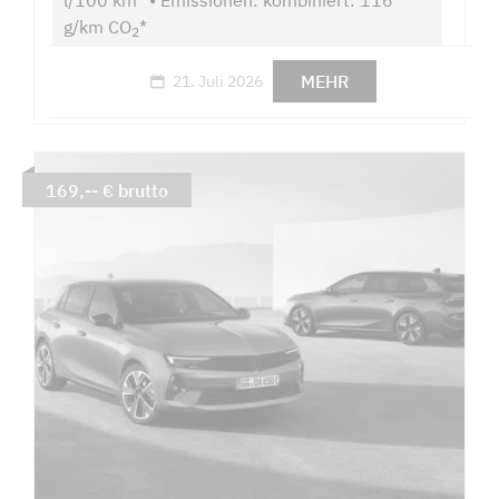
g/km CO
*
2
MEHR
21. Juli 2026
169,-- € brutto