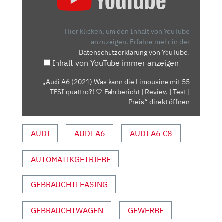
(2021)
WAS
KANN
Hier klicken, um den Inhalt von YouTube
DIE
anzuzeigen.
Erfahre mehr in der
Datenschutzerklärung von YouTube
.
LIMOUSINE
Inhalt von YouTube immer anzeigen
MIT
55
„Audi A6 (2021) Was kann die Limousine mit 55
TFSI
TFSI quattro?! 🤍 Fahrbericht | Review | Test |
QUATTRO?!
Preis“ direkt öffnen
🤍
FAHRBERICHT
AUDI
AUDI A6
AUDI A6 C8
|
REVIEW
AUTOMATIKGETRIEBE
|
TEST
|
GEBRAUCHTLEASING
PREIS“
VON
GEBRAUCHTWAGEN
GEWERBE
YOUTUBE