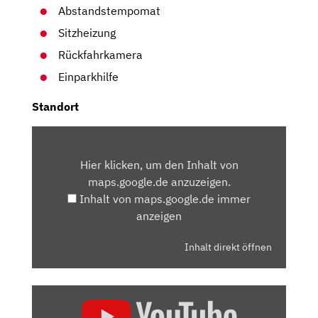
Abstandstempomat
Sitzheizung
Rückfahrkamera
Einparkhilfe
Standort
INHALT
VON
Hier klicken, um den Inhalt von
MAPS.GOOGLE.DE
maps.google.de anzuzeigen.
ANZEIGEN
Inhalt von maps.google.de immer
anzeigen
Inhalt direkt öffnen
„AUDI
A6