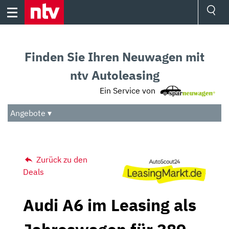
Skip
to
content
Ressorts
Sport
Finden Sie Ihren Neuwagen mit
Börse
Wetter
ntv Autoleasing
TV
Ein Service von
Video
Audio
Angebote ▾
Das Beste
Zurück zu den
Deals
Audi A6 im Leasing als