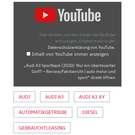
„AUDI
A3
SPORTBACK
(2020):
NUR
Hier klicken, um den Inhalt von YouTube
EIN
anzuzeigen.
Erfahre mehr in der
Datenschutzerklärung von YouTube
.
ÜBERTEUERTER
Inhalt von YouTube immer anzeigen
GOLF?
–
„Audi A3 Sportback (2020): Nur ein überteuerter
REVIEW/FAHRBERICHT
Golf? – Review/Fahrbericht | auto motor und
|
sport“ direkt öffnen
AUTO
MOTOR
AUDI
AUDI A3
AUDI A3 8Y
UND
SPORT“
AUTOMATIKGETRIEBE
DIESEL
VON
YOUTUBE
ANZEIGEN
GEBRAUCHTLEASING