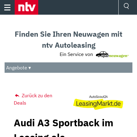
Skip
to
content
Ressorts
Sport
Finden Sie Ihren Neuwagen mit
Börse
Wetter
ntv Autoleasing
TV
Ein Service von
Video
Audio
Angebote ▾
Das Beste
Zurück zu den
Deals
Audi A3 Sportback im