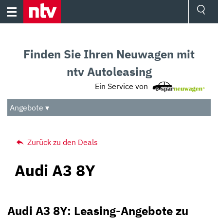
Skip
to
content
Ressorts
Sport
Finden Sie Ihren Neuwagen mit
Börse
Wetter
ntv Autoleasing
TV
Ein Service von
Video
Audio
Angebote ▾
Das Beste
Zurück zu den Deals
Audi A3 8Y
Audi A3 8Y: Leasing-Angebote zu