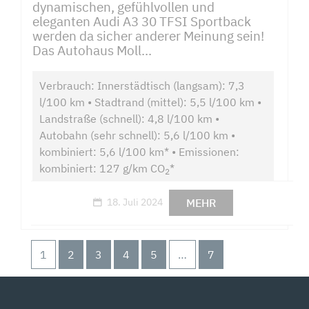
dynamischen, gefühlvollen und
eleganten Audi A3 30 TFSI Sportback
werden da sicher anderer Meinung sein!
Das Autohaus Moll...
Verbrauch: Innerstädtisch (langsam): 7,3
l/100 km • Stadtrand (mittel): 5,5 l/100 km •
Landstraße (schnell): 4,8 l/100 km •
Autobahn (sehr schnell): 5,6 l/100 km •
kombiniert: 5,6 l/100 km* • Emissionen:
kombiniert: 127 g/km CO
*
2
MEHR
18. Juli 2024
1
2
3
4
5
…
7