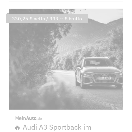
330,25 € netto / 393,-- € brutto
🔥 Audi A3 Sportback im