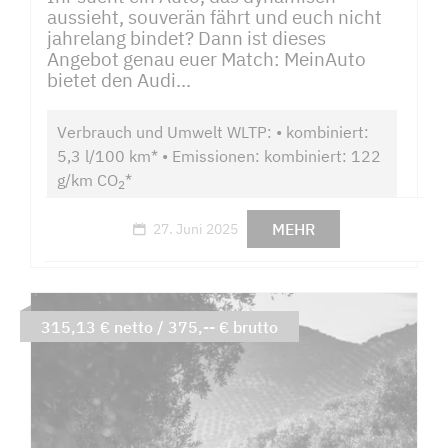
aussieht, souverän fährt und euch nicht
jahrelang bindet? Dann ist dieses
Angebot genau euer Match: MeinAuto
bietet den Audi...
Verbrauch und Umwelt WLTP: • kombiniert:
5,3 l/100 km* • Emissionen: kombiniert: 122
g/km CO
*
2
MEHR
27. Juni 2025
315,13 € netto / 375,-- € brutto