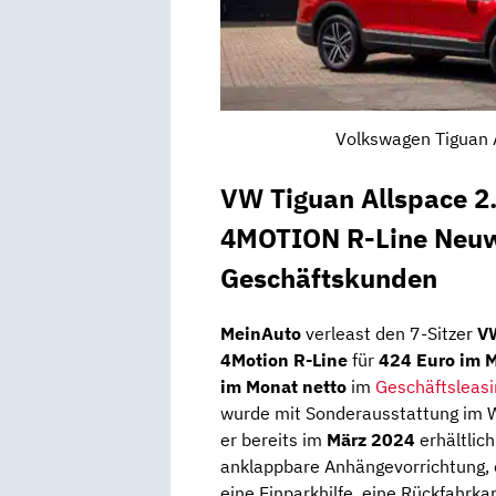
Volkswagen Tiguan A
VW Tiguan Allspace 
4MOTION R-Line Neuwa
Geschäftskunden
MeinAuto
verleast den 7-Sitzer
V
4Motion R-Line
für
424 Euro im 
im Monat netto
im
Geschäftsleasi
wurde mit Sonderausstattung im 
er bereits im
März 2024
erhältlic
anklappbare Anhängevorrichtung, 
eine Einparkhilfe, eine Rückfahrk