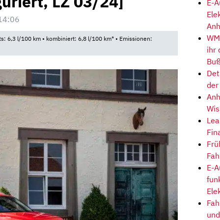
guriert, LZ 03/24]
E-A
Ele
14:06
Anh
WM-
ts: 6,3 l/100 km • kombiniert: 6,8 l/100 km* • Emissionen:
ihr
Buß
Det
der
Anh
Wis
Lea
Fin
Frü
Fah
E-A
fun
Ele
Fah
und