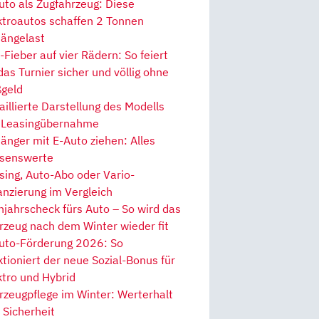
uto als Zugfahrzeug: Diese
ktroautos schaffen 2 Tonnen
ängelast
Fieber auf vier Rädern: So feiert
 das Turnier sicher und völlig ohne
geld
aillierte Darstellung des Modells
 Leasingübernahme
änger mit E-Auto ziehen: Alles
senswerte
sing, Auto-Abo oder Vario-
anzierung im Vergleich
hjahrscheck fürs Auto – So wird das
rzeug nach dem Winter wieder fit
uto-Förderung 2026: So
ktioniert der neue Sozial-Bonus für
ktro und Hybrid
rzeugpflege im Winter: Werterhalt
 Sicherheit