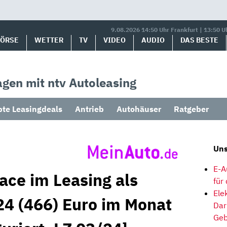
9.08.2026 14:50 Uhr Frankfurt | 13:50 U
BÖRSE
WETTER
TV
VIDEO
AUDIO
DAS BESTE
gen mit ntv Autoleasing
bte Leasingdeals
Antrieb
Autohäuser
Ratgeber
Uns
E-A
ace im Leasing als
für
Ele
4 (466) Euro im Monat
Dar
Geb