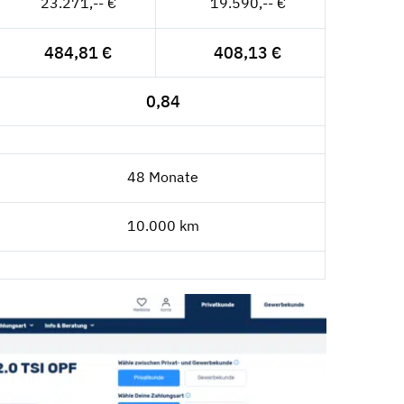
23.271,-- €
19.590,-- €
484,81 €
408,13 €
0,84
48 Monate
10.000 km