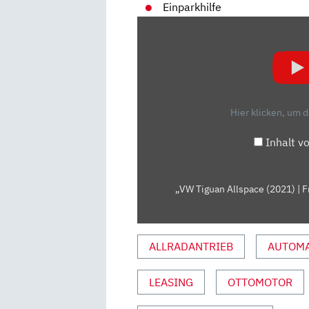
Einparkhilfe
„VW
TIGUAN
ALLSPACE
(2021)
| FRISCHE-
KUR
Hier klicken, um 
FÜR
DEN
Inhalt v
XXL-
TIGUAN
| NEUVORSTELLUNG“
„VW Tiguan Allspace (2021) | F
VON
YOUTUBE
ANZEIGEN
ALLRADANTRIEB
AUTOMA
LEASING
OTTOMOTOR