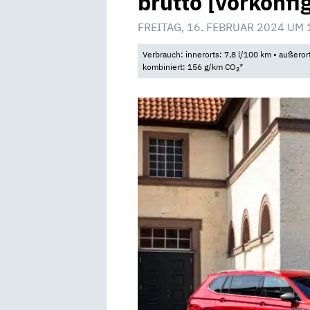
brutto [vorkonfi
FREITAG, 16. FEBRUAR 2024 UM 
Verbrauch: innerorts: 7,8 l/100 km • außeror
kombiniert: 156 g/km CO
*
2