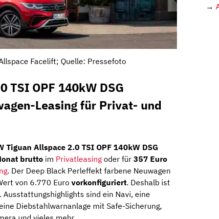
→
llspace Facelift; Quelle: Pressefoto
2.0 TSI OPF 140kW DSG
gen-Leasing für Privat- und
W Tiguan Allspace 2.0 TSI OPF 140kW DSG
Monat brutto
im
Privatleasing
oder für
357 Euro
ng
. Der Deep Black Perleffekt farbene Neuwagen
Wert von 6.770 Euro
vorkonfiguriert
. Deshalb ist
h. Ausstattungshighlights sind ein Navi, eine
eine Diebstahlwarnanlage mit Safe-Sicherung,
amera und vieles mehr.