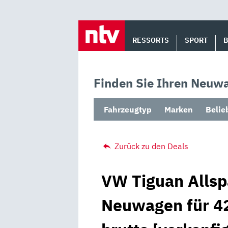
Skip
to
RESSORTS
SPORT
content
Finden Sie Ihren Neuwa
Fahrzeugtyp
Marken
Belie
Zurück zu den Deals
VW Tiguan Allsp
Neuwagen für 42