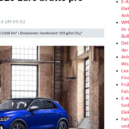
E-A
Ele
Anh
24 UM 09:02
WM-
ihr
 l/100 km* • Emissionen: kombiniert: 193 g/km CO
*
2
Buß
Det
der
Anh
Wis
Lea
Fin
Frü
Fah
E-A
fun
Ele
Fah
und