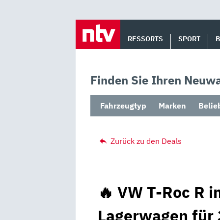
Skip
to
RESSORTS
SPORT
content
Finden Sie Ihren Neuwa
Fahrzeugtyp
Marken
Belie
Zurück zu den Deals
🔥 VW T-Roc R i
Lagerwagen für 