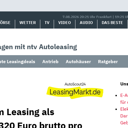
7.08.2026 20:21 Uhr Frankfurt | 19:21 U
BÖRSE
WETTER
TV
VIDEO
AUDIO
DAS BESTE
gen mit ntv Autoleasing
bte Leasingdeals
Antrieb
Autohäuser
Ratgeber
Uns
E-A
für
m Leasing als
Ele
Dar
320 Euro brutto pro
Geb