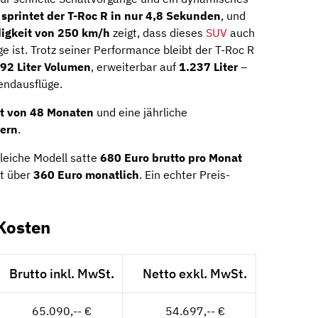
sprintet der T-Roc R in nur 4,8 Sekunden
, und
igkeit von 250 km/h
zeigt, dass dieses
SUV
auch
 ist. Trotz seiner Performance bleibt der T-Roc R
92 Liter Volumen
, erweiterbar auf
1.237 Liter
–
endausflüge.
it von 48 Monaten
und eine jährliche
tern
.
leiche Modell satte
680 Euro brutto pro Monat
kt über
360 Euro monatlich
. Ein echter Preis-
Kosten
Brutto inkl. MwSt.
Netto exkl. MwSt.
65.090,-- €
54.697,-- €