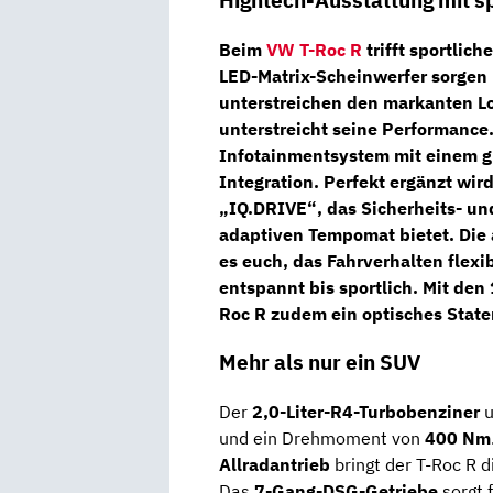
Hightech-Ausstattung mit s
Beim
VW T-Roc R
trifft sportlic
LED-Matrix-Scheinwerfer
sorgen 
unterstreichen den markanten L
unterstreicht seine Performance
Infotainmentsystem
mit einem g
Integration. Perfekt ergänzt wir
„IQ.DRIVE“
, das Sicherheits- u
adaptiven Tempomat bietet. Die
es euch, das Fahrverhalten flexi
entspannt bis sportlich. Mit den
Roc R zudem ein optisches Stat
Mehr als nur ein SUV
Der
2,0-Liter-R4-Turbobenziner
u
und ein Drehmoment von
400 Nm
Allradantrieb
bringt der T-Roc R d
Das
7-Gang-DSG-Getriebe
sorgt 