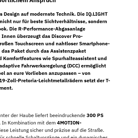
portlichem Anspruch
hes Design auf modernste Technik. Die
IQ.LIGHT
nicht nur für beste Sichtverhältnisse, sondern
ook. Die
R-Performance-Abgasanlage
. Innen überzeugt das
Discover Pro-
roßen Touchscreen und nahtloser Smartphone-
d das Paket durch das
Assistenzpaket
nd Komfortfeatures wie Spurhalteassistent und
adaptive Fahrwerksregelung (DCC)
ermöglicht
bel an eure Vorlieben anzupassen – von
19-Zoll-Pretoria-Leichtmetallrädern
setzt der T-
ement.
nter der Haube liefert beeindruckende
300 PS
. In Kombination mit dem
4MOTION-
iese Leistung sicher und präzise auf die Straße.
für schnelle Schaltvorgänge und ein dynamisches