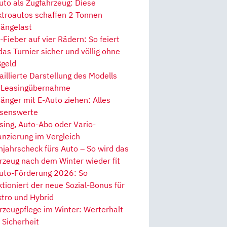
uto als Zugfahrzeug: Diese
ktroautos schaffen 2 Tonnen
ängelast
Fieber auf vier Rädern: So feiert
 das Turnier sicher und völlig ohne
geld
aillierte Darstellung des Modells
 Leasingübernahme
änger mit E-Auto ziehen: Alles
senswerte
sing, Auto-Abo oder Vario-
anzierung im Vergleich
hjahrscheck fürs Auto – So wird das
rzeug nach dem Winter wieder fit
uto-Förderung 2026: So
ktioniert der neue Sozial-Bonus für
ktro und Hybrid
rzeugpflege im Winter: Werterhalt
 Sicherheit