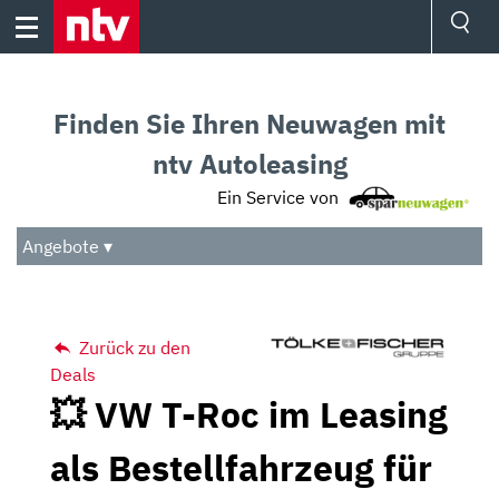
Skip
to
content
Ressorts
Sport
Finden Sie Ihren Neuwagen mit
Börse
Wetter
ntv Autoleasing
TV
Ein Service von
Video
Audio
Angebote ▾
Das Beste
Zurück zu den
Deals
💥 VW T-Roc im Leasing
als Bestellfahrzeug für