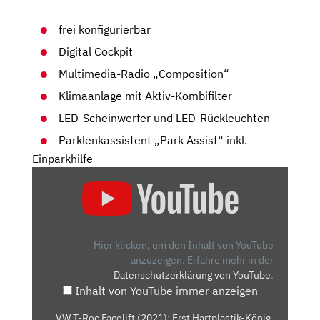
frei konfigurierbar
Digital Cockpit
Multimedia-Radio „Composition“
Klimaanlage mit Aktiv-Kombifilter
LED-Scheinwerfer und LED-Rückleuchten
Parklenkassistent „Park Assist“ inkl.
Einparkhilfe
„VW
T-
ROC
FACELIFT
(2021):
Hier klicken, um den Inhalt von YouTube
ERST
anzuzeigen.
Erfahre mehr in der
Datenschutzerklärung von YouTube
.
HARTPLASTIK-
Inhalt von YouTube immer anzeigen
KÖNIG,
JETZT
„VW T-Roc Facelift (2021): Erst Hartplastik-König,