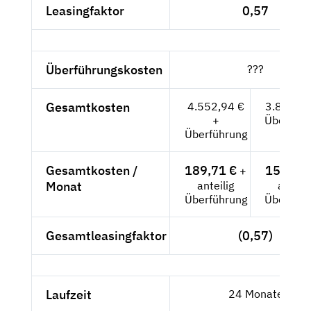
Leasingfaktor
0,57
Überführungskosten
???
Gesamtkosten
4.552,94 €
3.826,-- 
+
Überführ
Überführung
Gesamtkosten /
189,71 €
159,42 
+
Monat
anteilig
anteili
Überführung
Überführ
Gesamtleasingfaktor
(0,57)
Laufzeit
24 Monate