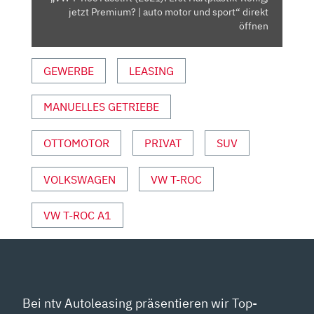
PREMIUM?
jetzt Premium? | auto motor und sport“ direkt
|
öffnen
AUTO
MOTOR
GEWERBE
LEASING
UND
SPORT“
MANUELLES GETRIEBE
VON
YOUTUBE
ANZEIGEN
OTTOMOTOR
PRIVAT
SUV
VOLKSWAGEN
VW T-ROC
VW T-ROC A1
Bei ntv Autoleasing präsentieren wir Top-