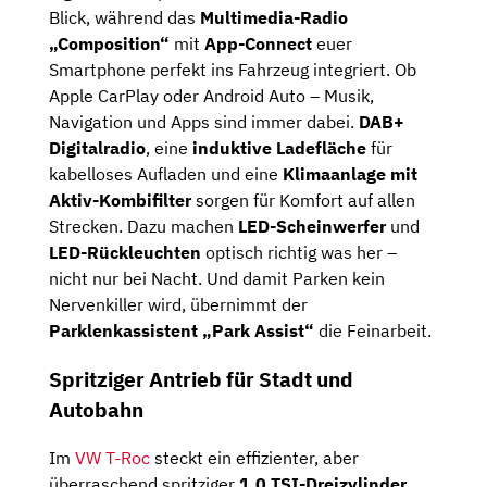
Blick, während das
Multimedia-Radio
„Composition“
mit
App-Connect
euer
Smartphone perfekt ins Fahrzeug integriert. Ob
Apple CarPlay oder Android Auto – Musik,
Navigation und Apps sind immer dabei.
DAB+
Digitalradio
, eine
induktive Ladefläche
für
kabelloses Aufladen und eine
Klimaanlage mit
Aktiv-Kombifilter
sorgen für Komfort auf allen
Strecken. Dazu machen
LED-Scheinwerfer
und
LED-Rückleuchten
optisch richtig was her –
nicht nur bei Nacht. Und damit Parken kein
Nervenkiller wird, übernimmt der
Parklenkassistent „Park Assist“
die Feinarbeit.
Spritziger Antrieb für Stadt und
Autobahn
Im
VW T-Roc
steckt ein effizienter, aber
überraschend spritziger
1.0 TSI-Dreizylinder
,