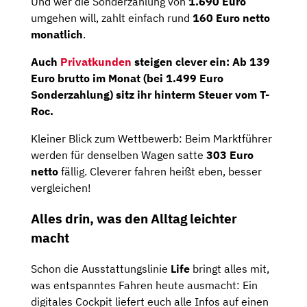
Und wer die Sonderzahlung von
1.690 Euro
umgehen will, zahlt einfach rund
160 Euro netto
monatlich
.
Auch
Privatkunden
steigen clever ein: Ab
139
Euro brutto im Monat
(bei 1.499 Euro
Sonderzahlung) sitz ihr hinterm Steuer vom T-
Roc.
Kleiner Blick zum Wettbewerb: Beim Marktführer
werden für denselben Wagen satte
303 Euro
netto
fällig. Cleverer fahren heißt eben, besser
vergleichen!
Alles drin, was den Alltag leichter
macht
Schon die Ausstattungslinie
Life
bringt alles mit,
was entspanntes Fahren heute ausmacht: Ein
digitales Cockpit liefert euch alle Infos auf einen