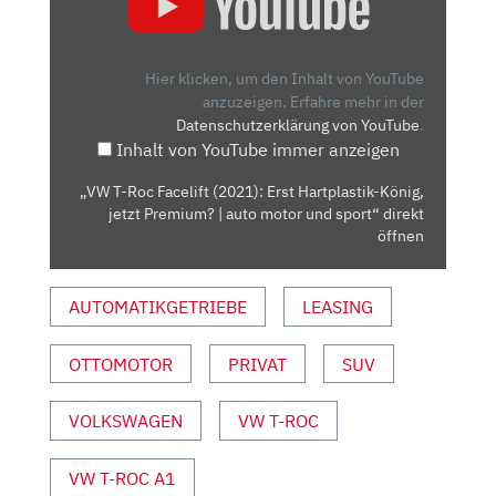
ROC
FACELIFT
(2021):
Hier klicken, um den Inhalt von YouTube
ERST
anzuzeigen.
Erfahre mehr in der
Datenschutzerklärung von YouTube
.
HARTPLASTIK-
Inhalt von YouTube immer anzeigen
KÖNIG,
JETZT
„VW T-Roc Facelift (2021): Erst Hartplastik-König,
PREMIUM?
jetzt Premium? | auto motor und sport“ direkt
|
öffnen
AUTO
MOTOR
AUTOMATIKGETRIEBE
LEASING
UND
SPORT“
OTTOMOTOR
PRIVAT
SUV
VON
YOUTUBE
ANZEIGEN
VOLKSWAGEN
VW T-ROC
VW T-ROC A1