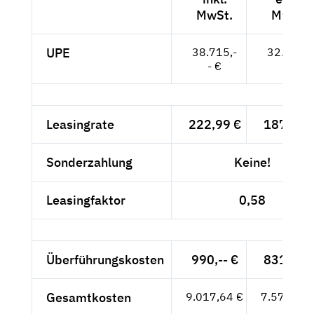
MwSt.
MwSt.
UPE
38.715,-
32.534,-
- €
- €
Leasingrate
222,99 €
187,39 
Sonderzahlung
Keine!
Leasingfaktor
0,58
Überführungskosten
990,-- €
831,93 
Gesamtkosten
9.017,64 €
7.577,85 