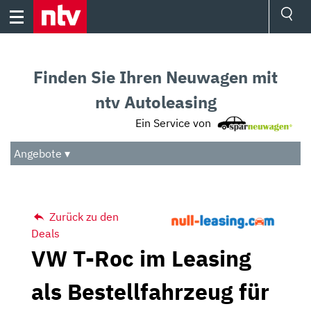
Skip
to
content
Ressorts
Sport
Finden Sie Ihren Neuwagen mit
Börse
Wetter
ntv Autoleasing
TV
Ein Service von
Video
Audio
Angebote ▾
Das Beste
Zurück zu den
Deals
VW T-Roc im Leasing
als Bestellfahrzeug für