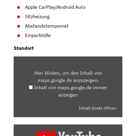
Apple CarPlay/Android Auto
Sitzheizung
Abstandstempomat
Einparkhilfe
Standort
INHALT
VON
Hier klicken, um den Inhalt von
MAPS.GOOGLE.DE
maps.google.de anzuzeigen.
ANZEIGEN
Inhalt von maps.google.de immer
anzeigen
Inhalt direkt öffnen
„VW
T-