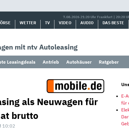
7.08.2026 21:20 Uhr Frankfurt | 20:20 U
BÖRSE
WETTER
TV
VIDEO
AUDIO
DAS BESTE
gen mit ntv Autoleasing
bte Leasingdeals
Antrieb
Autohäuser
Ratgeber
Uns
E-A
sing als Neuwagen für
für
Ele
at brutto
Dar
Geb
M 10:02