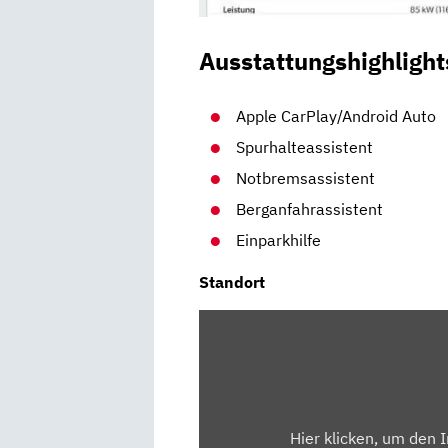
Ausstattungshighlight
Apple CarPlay/Android Auto
Spurhalteassistent
Notbremsassistent
Berganfahrassistent
Einparkhilfe
Standort
INHALT
VON
MAPS.GOOGLE.DE
ANZEIGEN
Hier klicken, um den 