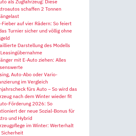
uto als Zugfahrzeug: Diese
ktroautos schaffen 2 Tonnen
ängelast
Fieber auf vier Rädern: So feiert
 das Turnier sicher und völlig ohne
geld
aillierte Darstellung des Modells
 Leasingübernahme
änger mit E-Auto ziehen: Alles
senswerte
sing, Auto-Abo oder Vario-
anzierung im Vergleich
hjahrscheck fürs Auto – So wird das
rzeug nach dem Winter wieder fit
uto-Förderung 2026: So
ktioniert der neue Sozial-Bonus für
ktro und Hybrid
rzeugpflege im Winter: Werterhalt
 Sicherheit