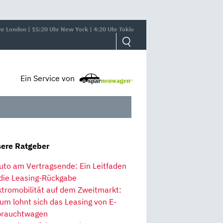
hr London | 15:20 Uhr New York | 4:20 Uhr Tokio
Ein Service von
ere Ratgeber
uto am Vertragsende: Ein Leitfaden
 die Leasing-Rückgabe
ktromobilität auf dem Zweitmarkt:
um lohnt sich das Leasing von E-
rauchtwagen