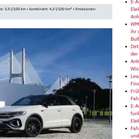
E-A
Ele
ts: 3,5 l/100 km • kombiniert: 4,3 l/100 km* • Emissionen:
Anh
WM-
ihr
Buß
Det
der
Anh
Wis
Lea
Fin
Frü
Fah
E-A
fun
Ele
Fah
und